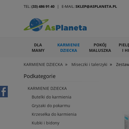
TEL:
(33) 486 91 40
| E-MAIL:
SKLEP@ASPLANETA.PL
DLA
KARMIENIE
POKÓJ
PIEL
MAMY
DZIECKA
MALUSZKA
I H
»
»
KARMIENIE DZIECKA
Miseczki i talerzyki
Zesta
ARTYKUŁY DLA ZWIERZĄT
Podkategorie
KARMIENIE DZIECKA
Butelki do karmienia
Gryzaki do pokarmu
Krzesełka do karmienia
Kubki i bidony