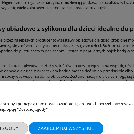
Higienicznie, eleganckie naczynia umożliwiają podawanie posiłków w trakcie 
wycą się wielokolorowymi elementami z postaciami z bajek.
y obiadowe z sylikonu dla dzieci idealne do 
e przez najlepszych producentów zestawy obiadowe dla dzieci zrobione mogą
rawdzą się zarówno, kiedy mamy małe, jak i większe dzieci. Różnorodne 
padną do gustu naszym pociechom. Postaci z popularnych bajek będą w stani
czenia oraz opływowe kształty sztućców na pewno wpłyną na wygodę użyt
biadowe dla dzieci z kubeczkiem będzie można dać im do przedszkola albo
mi spożywać wspólnie dania obiadowe. Zestawy naczyń dla dzieci mogą się 
lkanocne, Bożego Narodzenia czy Dzień Dziecka. Wybór jest naprawdę duży
nie strony i pomagają nam dostosować ofertę do Twoich potrzeb. Możesz zaa
akupów
Moje konto
jąc opcję "Dostosuj zgody".
Twoje zamówienia
klamacje
Ustawienia konta
J ZGODY
ZAAKCEPTUJ WSZYSTKIE
ywatności
Przechowalnia