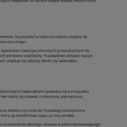
kszych niejadków. W naszym sklepie znaleźć można różne
ementów. Na przykład w takim komplecie znajdzie się
zywa sztucznego.
 są wykonane z tworzyw sztucznych przeznaczonych do
nich jest ładnie ozdobiony. Przykładowo zestawy naczyń
ch znajduje się radosny deseń czy zwierzątka.
elokolorowymi zwierzątkami sprawdzą się w przypadku
e należy się obawiać o stłuczenia, pęknięcia czy
oża, widelca czy miseczki. Pozwalają na bezpieczne
który zje komfortowo zupę czy inny posiłek.
la na stworzenie własnego zestawu w pełni odpowiadającego