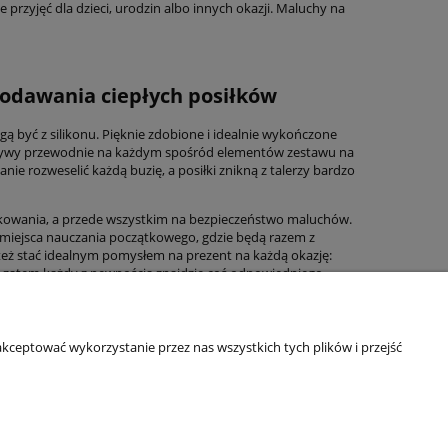
przyjęć dla dzieci, urodzin albo innych okazji. Maluchy na
podawania ciepłych posiłków
 być z silikonu. Pięknie zdobione i idealnie wykończone
motywy przewodnie na każdym spośród elementów zestawu na
e rozweselić każdą buzię, a posiłki znikną z talerzy bardzo
kowania, a przede wszystkim na bezpieczeństwo maluchów.
 miejsca nauczania początkowego, gdzie będą razem z
też stać idealnym pomysłem na prezent na każdą okazję:
, zatem każdy z pewnością znajdzie coś odpowiedniego.
kceptować wykorzystanie przez nas wszystkich tych plików i przejść
Informacje o sklepie
O firmie
Odbiory osobiste
Dane kontaktowe