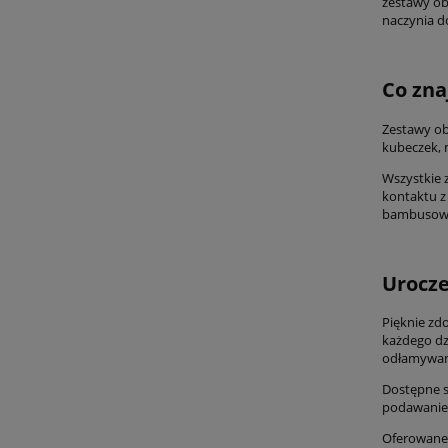
zestawy ob
naczynia d
Co zna
Zestawy ob
kubeczek, 
Wszystkie 
kontaktu z
bambusowyc
Urocze
Pięknie zd
każdego dz
odłamywani
Dostępne s
podawanie 
Oferowane 