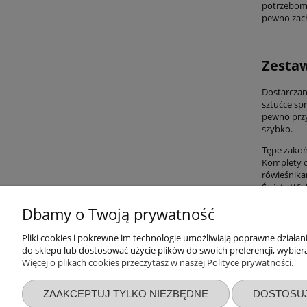
potrzebom. 
pewno zach
Zestaw
Dostarczan
sztućce sp
pewno przy
szybko.
Tępe zakoń
Komplety o
rówieśnika
Święta Wie
Dbamy o Twoją prywatność
Pliki cookies i pokrewne im technologie umożliwiają poprawne działa
Przydatne linki
Warunki z
do sklepu lub dostosować użycie plików do swoich preferencji, wybiera
Więcej o plikach cookies przeczytasz w naszej Polityce prywatności.
Nowości
Regulaminy
Promocje
Zwroty i re
ZAAKCEPTUJ TYLKO NIEZBĘDNE
DOSTOSU
Wyprawka dla noworodka
Polityka pr