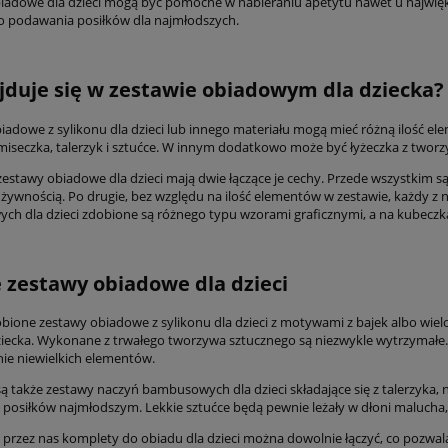
iadowe dla dzieci mogą być pomocne w nabieraniu apetytu nawet u najwię
o podawania posiłków dla najmłodszych.
jduje się w zestawie obiadowym dla dziecka?
iadowe z sylikonu dla dzieci lub innego materiału mogą mieć różną ilość el
miseczka, talerzyk i sztućce. W innym dodatkowo może być łyżeczka z twor
zestawy obiadowe dla dzieci mają dwie łączące je cechy. Przede wszystkim
 żywnością. Po drugie, bez względu na ilość elementów w zestawie, każdy z 
h dla dzieci zdobione są różnego typu wzorami graficznymi, a na kubeczka
 zestawy obiadowe dla dzieci
obione zestawy obiadowe z sylikonu dla dzieci z motywami z bajek albo wi
iecka. Wykonane z trwałego tworzywa sztucznego są niezwykle wytrzymałe. Ni
e niewielkich elementów.
ą także zestawy naczyń bambusowych dla dzieci składające się z talerzyka, n
posiłków najmłodszym. Lekkie sztućce będą pewnie leżały w dłoni malucha, 
przez nas komplety do obiadu dla dzieci można dowolnie łączyć, co pozwa