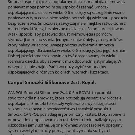
Smoczki uspokajające są popularnymi akcesoriami dla niemowląt,
ponieważ mogą pomóc im się uspokoić i zasnąć. Smoczki
uspokajające dla dzieci w wieku 0-6 miesięcy są szczególnie ważne,
ponieważ w tym czasie niemowlęta potrzebują wiele snu i poczucia
bezpieczeństwa. Smoczki są zazwyczaj małe, miękkie i stworzone z
materiałów, które są bezpieczne dla dziecka. Są one projektowane
w taki sposób, aby pasować do ust niemowlęcia i pomóc w
stymulacji odruchu ssania. Jednym z najważniejszych czynników,
który należy wziąć pod uwagę podczas wybierania smoczka
uspokajającego dla dziecka w wieku 0-6 miesięcy, jest jego rozmiar.
Dobrej jakości smoczek powinien być dostosowany do wieku i
rozmiaru dziecka, aby zapewnić mu odpowiednią stymulację. W
naszym sklepie znajdą Państwo duży wybór smoczków
uspokajających o różnych kolorach, wzorach i kształtach.
Canpol Smoczki Silikonowe 2szt. Royal.
CANPOL Smoczki Silikonowe 2szt. 0-6m ROYAL to produkt
stworzony dla niemowląt, które potrzebują wsparcia w procesie
uspokajania. Smoczki te zostały wykonane z wysokiej jakości
silikonu, co zapewnia bezpieczeństwo i trwałość produktu.
Smoczki CANPOL posiadają ergonomiczny kształt, który zapewnia
odpowiednie dopasowanie do ust dziecka i minimalizuje ryzyko
uszkodzeń jamy ustnej. Są one również wyposażone w specjalny
system wentylacji, który pomaga w utrzymaniu suchych i