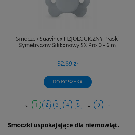
Smoczek Suavinex FIZJOLOGICZNY Płaski
Symetryczny Silikonowy SX Pro 0 - 6 m
32,89 zł
DO KOSZYKA
«
1
2
3
4
5
...
9
»
Smoczki uspokajające dla niemowląt.