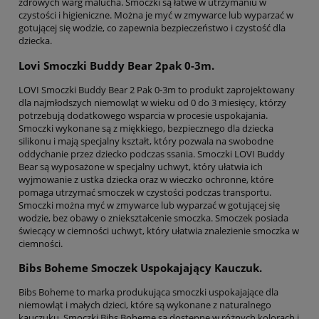
zdrowych warg malucha. Smoczki są łatwe w utrzymaniu w
czystości i higieniczne. Można je myć w zmywarce lub wyparzać w
gotującej się wodzie, co zapewnia bezpieczeństwo i czystość dla
dziecka.
Lovi Smoczki Buddy Bear 2pak 0-3m.
LOVI Smoczki Buddy Bear 2 Pak 0-3m to produkt zaprojektowany
dla najmłodszych niemowląt w wieku od 0 do 3 miesięcy, którzy
potrzebują dodatkowego wsparcia w procesie uspokajania.
Smoczki wykonane są z miękkiego, bezpiecznego dla dziecka
silikonu i mają specjalny kształt, który pozwala na swobodne
oddychanie przez dziecko podczas ssania. Smoczki LOVI Buddy
Bear są wyposażone w specjalny uchwyt, który ułatwia ich
wyjmowanie z ustka dziecka oraz w wieczko ochronne, które
pomaga utrzymać smoczek w czystości podczas transportu.
Smoczki można myć w zmywarce lub wyparzać w gotującej się
wodzie, bez obawy o zniekształcenie smoczka. Smoczek posiada
świecący w ciemności uchwyt, który ułatwia znalezienie smoczka w
ciemności.
Bibs Boheme Smoczek Uspokajający Kauczuk.
Bibs Boheme to marka produkująca smoczki uspokajające dla
niemowląt i małych dzieci, które są wykonane z naturalnego
kauczuku. Smoczki Bibs Boheme są dostępne w różnych kolorach i