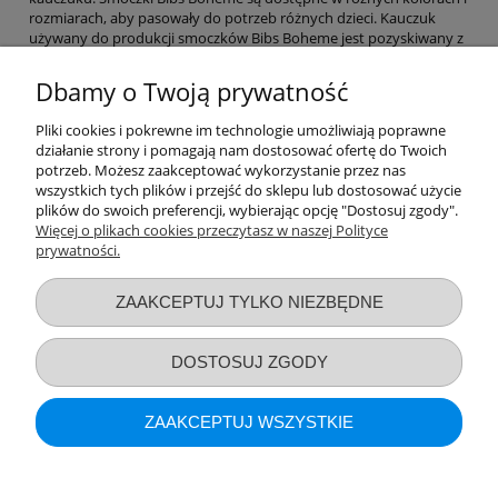
rozmiarach, aby pasowały do potrzeb różnych dzieci. Kauczuk
używany do produkcji smoczków Bibs Boheme jest pozyskiwany z
drzewa Hevea brasiliensis, który rośnie w krajach tropikalnych.
Kauczuk ten jest bezpieczny dla niemowląt i jest wolny od
Dbamy o Twoją prywatność
szkodliwych substancji chemicznych, takich jak BPA i ftalany.
Smoczki Bibs Boheme są projektowane w Danii i są inspirowane
Pliki cookies i pokrewne im technologie umożliwiają poprawne
skandynawskim stylem. Mają klasyczny, prosty wygląd, który jest
działanie strony i pomagają nam dostosować ofertę do Twoich
modny i pasuje do większości stylów ubierania niemowląt.
potrzeb. Możesz zaakceptować wykorzystanie przez nas
Smoczki Bibs Boheme są również zaprojektowane z myślą o
wszystkich tych plików i przejść do sklepu lub dostosować użycie
funkcjonalności - mają ergonomiczny kształt, który dopasowuje się
plików do swoich preferencji, wybierając opcję "Dostosuj zgody".
do kształtu ust dziecka i zapewnia maksymalny komfort.
Więcej o plikach cookies przeczytasz w naszej Polityce
prywatności.
Przydatne linki
ZAAKCEPTUJ TYLKO NIEZBĘDNE
Warunki zakupów
DOSTOSUJ ZGODY
Moje konto
ZAAKCEPTUJ WSZYSTKIE
Informacje o sklepie