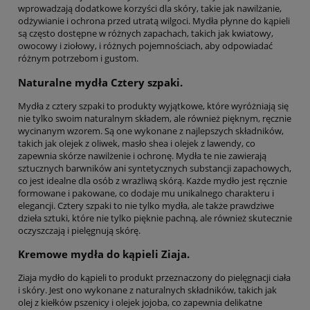
wprowadzają dodatkowe korzyści dla skóry, takie jak nawilżanie,
odżywianie i ochrona przed utratą wilgoci. Mydła płynne do kąpieli
są często dostępne w różnych zapachach, takich jak kwiatowy,
owocowy i ziołowy, i różnych pojemnościach, aby odpowiadać
różnym potrzebom i gustom.
Naturalne mydła Cztery szpaki.
Mydła z cztery szpaki to produkty wyjątkowe, które wyróżniają się
nie tylko swoim naturalnym składem, ale również pięknym, ręcznie
wycinanym wzorem. Są one wykonane z najlepszych składników,
takich jak olejek z oliwek, masło shea i olejek z lawendy, co
zapewnia skórze nawilżenie i ochronę. Mydła te nie zawierają
sztucznych barwników ani syntetycznych substancji zapachowych,
co jest idealne dla osób z wrażliwą skórą. Każde mydło jest ręcznie
formowane i pakowane, co dodaje mu unikalnego charakteru i
elegancji. Cztery szpaki to nie tylko mydła, ale także prawdziwe
dzieła sztuki, które nie tylko pięknie pachną, ale również skutecznie
oczyszczają i pielęgnują skórę.
Kremowe mydła do kąpieli Ziaja.
Ziaja mydło do kąpieli to produkt przeznaczony do pielęgnacji ciała
i skóry. Jest ono wykonane z naturalnych składników, takich jak
olej z kiełków pszenicy i olejek jojoba, co zapewnia delikatne