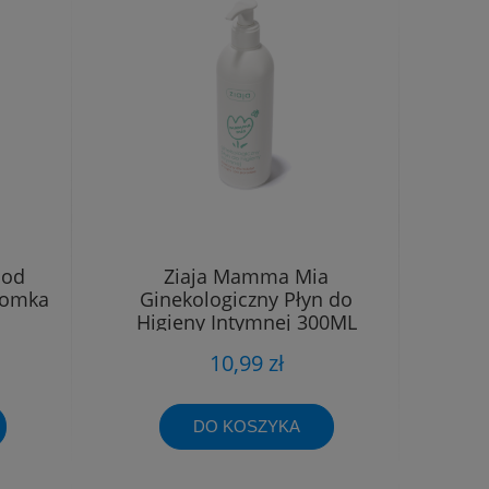
Pod
Ziaja Mamma Mia
iomka
Ginekologiczny Płyn do
Higieny Intymnej 300ML
10,99 zł
DO KOSZYKA