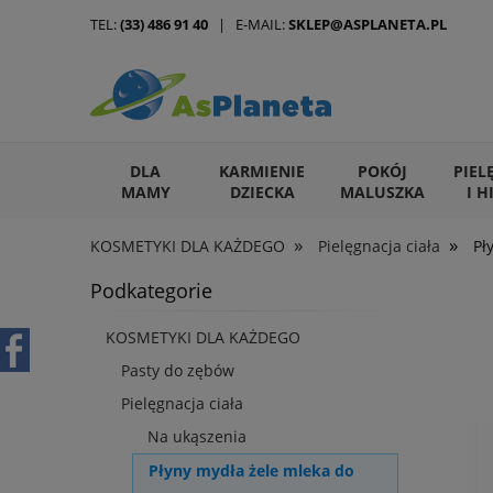
TEL:
(33) 486 91 40
| E-MAIL:
SKLEP@ASPLANETA.PL
DLA
KARMIENIE
POKÓJ
PIEL
MAMY
DZIECKA
MALUSZKA
I H
»
»
KOSMETYKI DLA KAŻDEGO
Pielęgnacja ciała
Pł
ARTYKUŁY DLA ZWIERZĄT
Podkategorie
KOSMETYKI DLA KAŻDEGO
Pasty do zębów
Pielęgnacja ciała
Na ukąszenia
Płyny mydła żele mleka do