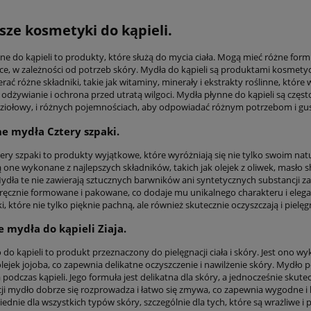
sze kosmetyki do kąpieli.
e do kąpieli to produkty, które służą do mycia ciała. Mogą mieć różne formuł
e, w zależności od potrzeb skóry. Mydła do kąpieli są produktami kosmetycz
ać różne składniki, takie jak witaminy, minerały i ekstrakty roślinne, które
 odżywianie i ochrona przed utratą wilgoci. Mydła płynne do kąpieli są czę
ziołowy, i różnych pojemnościach, aby odpowiadać różnym potrzebom i gu
e mydła Cztery szpaki.
tery szpaki to produkty wyjątkowe, które wyróżniają się nie tylko swoim n
one wykonane z najlepszych składników, takich jak olejek z oliwek, masło sh
ydła te nie zawierają sztucznych barwników ani syntetycznych substancji za
 ręcznie formowane i pakowane, co dodaje mu unikalnego charakteru i eleganc
ki, które nie tylko pięknie pachną, ale również skutecznie oczyszczają i pielęg
mydła do kąpieli Ziaja.
 do kąpieli to produkt przeznaczony do pielęgnacji ciała i skóry. Jest ono wy
olejek jojoba, co zapewnia delikatne oczyszczenie i nawilżenie skóry. Mydło 
podczas kąpieli. Jego formuła jest delikatna dla skóry, a jednocześnie skute
ji mydło dobrze się rozprowadza i łatwo się zmywa, co zapewnia wygodne i 
ednie dla wszystkich typów skóry, szczególnie dla tych, które są wrażliwe i p