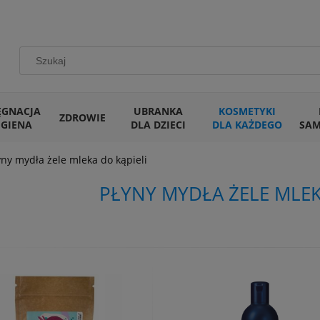
ĘGNACJA
UBRANKA
KOSMETYKI
ZDROWIE
IGIENA
DLA DZIECI
DLA KAŻDEGO
SA
yny mydła żele mleka do kąpieli
PŁYNY MYDŁA ŻELE MLEK