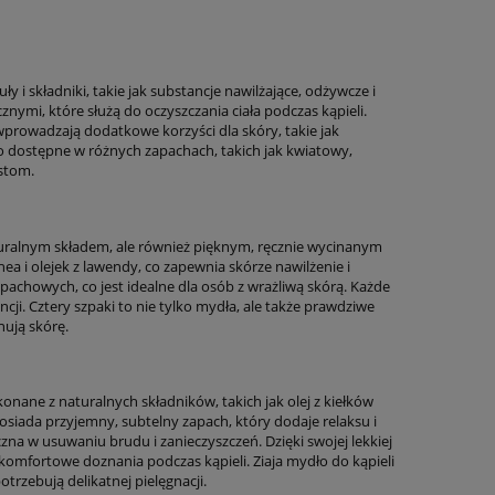
y i składniki, takie jak substancje nawilżające, odżywcze i
nymi, które służą do oczyszczania ciała podczas kąpieli.
 wprowadzają dodatkowe korzyści dla skóry, takie jak
sto dostępne w różnych zapachach, takich jak kwiatowy,
stom.
aturalnym składem, ale również pięknym, ręcznie wycinanym
ea i olejek z lawendy, co zapewnia skórze nawilżenie i
pachowych, co jest idealne dla osób z wrażliwą skórą. Każde
ji. Cztery szpaki to nie tylko mydła, ale także prawdziwe
nują skórę.
konane z naturalnych składników, takich jak olej z kiełków
posiada przyjemny, subtelny zapach, który dodaje relaksu i
czna w usuwaniu brudu i zanieczyszczeń. Dzięki swojej lekkiej
komfortowe doznania podczas kąpieli. Ziaja mydło do kąpieli
otrzebują delikatnej pielęgnacji.