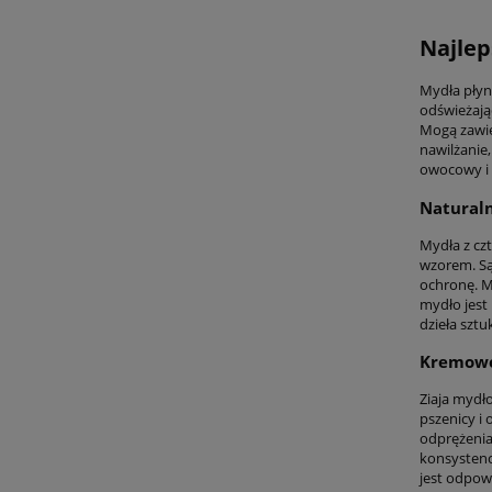
Najlep
Mydła płynn
odświeżając
Mogą zawier
nawilżanie,
owocowy i 
Naturaln
Mydła z cz
wzorem. Są 
ochronę. M
mydło jest
dzieła sztu
Kremowe 
Ziaja mydło
pszenicy i 
odprężenia 
konsystenc
jest odpowi