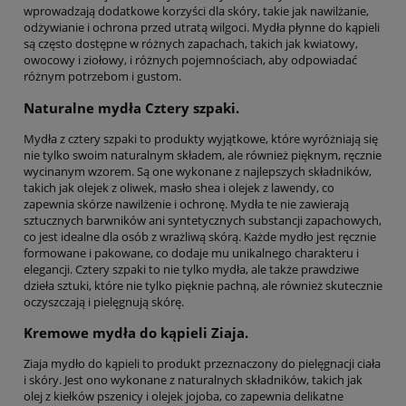
wprowadzają dodatkowe korzyści dla skóry, takie jak nawilżanie,
odżywianie i ochrona przed utratą wilgoci. Mydła płynne do kąpieli
są często dostępne w różnych zapachach, takich jak kwiatowy,
owocowy i ziołowy, i różnych pojemnościach, aby odpowiadać
różnym potrzebom i gustom.
Naturalne mydła Cztery szpaki.
Mydła z cztery szpaki to produkty wyjątkowe, które wyróżniają się
nie tylko swoim naturalnym składem, ale również pięknym, ręcznie
wycinanym wzorem. Są one wykonane z najlepszych składników,
takich jak olejek z oliwek, masło shea i olejek z lawendy, co
zapewnia skórze nawilżenie i ochronę. Mydła te nie zawierają
sztucznych barwników ani syntetycznych substancji zapachowych,
co jest idealne dla osób z wrażliwą skórą. Każde mydło jest ręcznie
formowane i pakowane, co dodaje mu unikalnego charakteru i
elegancji. Cztery szpaki to nie tylko mydła, ale także prawdziwe
dzieła sztuki, które nie tylko pięknie pachną, ale również skutecznie
oczyszczają i pielęgnują skórę.
Kremowe mydła do kąpieli Ziaja.
Ziaja mydło do kąpieli to produkt przeznaczony do pielęgnacji ciała
i skóry. Jest ono wykonane z naturalnych składników, takich jak
olej z kiełków pszenicy i olejek jojoba, co zapewnia delikatne