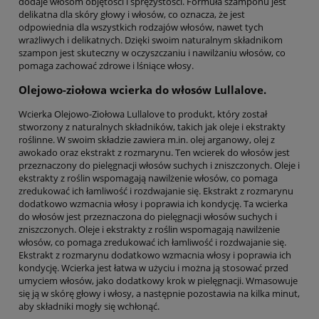
dodaje włosom objętości i sprężystości. Formuła szamponu jest
delikatna dla skóry głowy i włosów, co oznacza, że jest
odpowiednia dla wszystkich rodzajów włosów, nawet tych
wrażliwych i delikatnych. Dzięki swoim naturalnym składnikom
szampon jest skuteczny w oczyszczaniu i nawilżaniu włosów, co
pomaga zachować zdrowe i lśniące włosy.
Olejowo-ziołowa wcierka do włosów Lullalove.
Wcierka Olejowo-Ziołowa Lullalove to produkt, który został
stworzony z naturalnych składników, takich jak oleje i ekstrakty
roślinne. W swoim składzie zawiera m.in. olej arganowy, olej z
awokado oraz ekstrakt z rozmarynu. Ten wcierek do włosów jest
przeznaczony do pielęgnacji włosów suchych i zniszczonych. Oleje i
ekstrakty z roślin wspomagają nawilżenie włosów, co pomaga
zredukować ich łamliwość i rozdwajanie się. Ekstrakt z rozmarynu
dodatkowo wzmacnia włosy i poprawia ich kondycję. Ta wcierka
do włosów jest przeznaczona do pielęgnacji włosów suchych i
zniszczonych. Oleje i ekstrakty z roślin wspomagają nawilżenie
włosów, co pomaga zredukować ich łamliwość i rozdwajanie się.
Ekstrakt z rozmarynu dodatkowo wzmacnia włosy i poprawia ich
kondycję. Wcierka jest łatwa w użyciu i można ją stosować przed
umyciem włosów, jako dodatkowy krok w pielęgnacji. Wmasowuje
się ją w skórę głowy i włosy, a następnie pozostawia na kilka minut,
aby składniki mogły się wchłonąć.