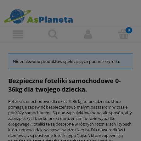
Nie znaleziono produktów spełniających podane kryteria.
Bezpieczne foteliki samochodowe 0-
36kg dla twojego dziecka.
Foteliki samochodowe dla dzieci 0-36 kg to urządzenia, które
pomagają zapewnić bezpieczeństwo małym pasażerom w czasie
podróży samochodem. Są one zaprojektowane w taki sposób, aby
zabezpieczyć dziecko przed obrażeniami w razie wypadku
drogowego. Foteliki te są dostępne w różnych rozmiarach i typach,
które odpowiadają wiekowi i wadze dziecka. Dla noworodków i
niemowląt, są dostępne foteliki typu "jajko", które zapewniają
wygodne położenie dziecka oraz ochronę głowy i szyi. W