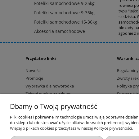
Foteliki samochodowe 9-25kg
również po
typu "jajko
Foteliki samochodowe 9-36kg
siedziska.
Foteliki samochodowe 15-36kg
samochodow
blokady pa
Akcesoria samochodowe
zgodnie z 
Przydatne linki
Warunki z
Nowości
Regulaminy
Promocje
Zwroty i re
Wyprawka dla noworodka
Polityka pr
Zbieraj punkty za zakupy
Formy płatn
Blog sklepu AsPlaneta
Czas i kosz
Dbamy o Twoją prywatność
Pliki cookies i pokrewne im technologie umożliwiają poprawne działa
do sklepu lub dostosować użycie plików do swoich preferencji, wybiera
Więcej o plikach cookies przeczytasz w naszej Polityce prywatności.