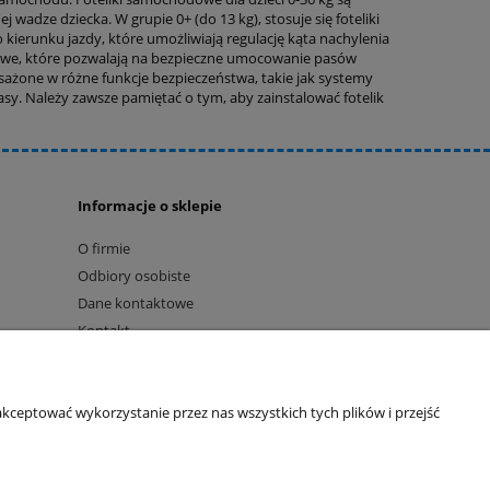
adze dziecka. W grupie 0+ (do 13 kg), stosuje się foteliki
do kierunku jazdy, które umożliwiają regulację kąta nachylenia
odowe, które pozwalają na bezpieczne umocowanie pasów
ażone w różne funkcje bezpieczeństwa, takie jak systemy
sy. Należy zawsze pamiętać o tym, aby zainstalować fotelik
Informacje o sklepie
O firmie
Odbiory osobiste
Dane kontaktowe
Kontakt
kceptować wykorzystanie przez nas wszystkich tych plików i przejść