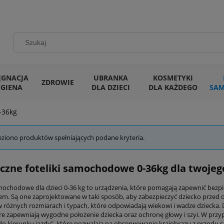
ĘGNACJA
UBRANKA
KOSMETYKI
ZDROWIE
IGIENA
DLA DZIECI
DLA KAŻDEGO
SA
-36kg
eziono produktów spełniających podane kryteria.
czne foteliki samochodowe 0-36kg dla twojeg
amochodowe dla dzieci 0-36 kg to urządzenia, które pomagają zapewnić be
. Są one zaprojektowane w taki sposób, aby zabezpieczyć dziecko przed o
 różnych rozmiarach i typach, które odpowiadają wiekowi i wadze dziecka. 
óre zapewniają wygodne położenie dziecka oraz ochronę głowy i szyi. W przyp
o kierunku jazdy", które pozwalają na obserwowanie krajobrazu z przodu s