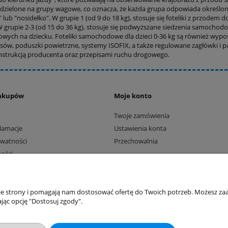
dzielone na grupy wagowe, co oznacza, że każda grupa odpowiada określonej w
" lub "nosidełko". W grupie 1 (od 9 do 18 kg), stosuje się foteliki z przodem 
 W grupie 2-3 (od 15 do 36 kg), stosuje się podwyższane siedzenia samoch
ych na dziecku. Foteliki samochodowe dla dzieci 0-36 kg są również wypos
sów, poduszki powietrzne, systemy ISOFIX, a także regulowane zagłówki i pa
instrukcją producenta oraz przepisami ruchu drogowego.
akupów
Moje konto
Twoje zamówienia
klamacje
Ustawienia konta
ywatności
Przechowalnia
ości
ty dostawy
Sklep internetowy Shoper.pl
nie strony i pomagają nam dostosować ofertę do Twoich potrzeb. Możesz zaa
jąc opcję "Dostosuj zgody".