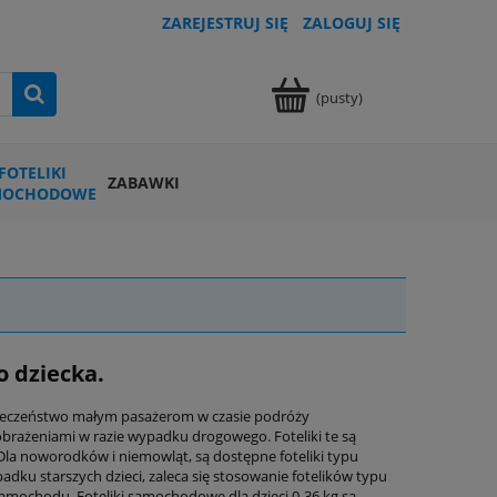
ZAREJESTRUJ SIĘ
ZALOGUJ SIĘ
(pusty)
FOTELIKI
ZABAWKI
MOCHODOWE
o dziecka.
zpieczeństwo małym pasażerom w czasie podróży
brażeniami w razie wypadku drogowego. Foteliki te są
Dla noworodków i niemowląt, są dostępne foteliki typu
adku starszych dzieci, zaleca się stosowanie fotelików typu
amochodu. Foteliki samochodowe dla dzieci 0-36 kg są