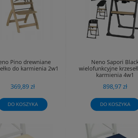
eno Pino drewniane
Neno Sapori Blac
sełko do karmienia 2w1
wielofunkcyjne krzeseł
karmienia 4w1
369,89 zł
898,97 zł
DO KOSZYKA
DO KOSZYKA