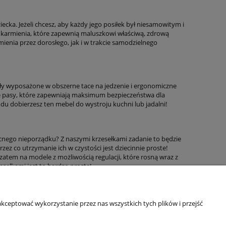
cka. Jeżeli chcesz, aby każdy jego posiłek był niesamowitym i
karmienia, które zapewnią maluszkowi właściwą, zdrową
enia przez dorosłego, jak i w trakcie samodzielnego
ły wyposażone w obszerne tace na jedzenie i ergonomiczne
ne pasy, które zapewniają maksimum bezpieczeństwa dla
du dobierzesz ten mebel do wystroju kuchni lub jadalni!
ecnego nieporządku? Z naszymi krzesełkami zadanie to będzie
zez co utrzymanie ich w czystości jest dziecinnie proste!
zatem na modele z możliwością regulacji, które rosną wraz z
esełkami jest to bardzo proste!
Informacje o sklepie
kceptować wykorzystanie przez nas wszystkich tych plików i przejść
O firmie