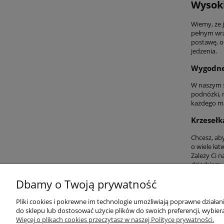
Wysoki
Wiemy, że 
pełnym wra
postawę, o
jedzenia.
Wygodne 
W naszym s
podnóżki, 
każdego ma
Krzesełk
Chcesz, ab
o wiele łat
Zależy Ci 
dzieckiem. 
Dbamy o Twoją prywatność
Przydatne linki
Warunki z
Pliki cookies i pokrewne im technologie umożliwiają poprawne działa
do sklepu lub dostosować użycie plików do swoich preferencji, wybiera
Więcej o plikach cookies przeczytasz w naszej Polityce prywatności.
Nowości
Regulaminy