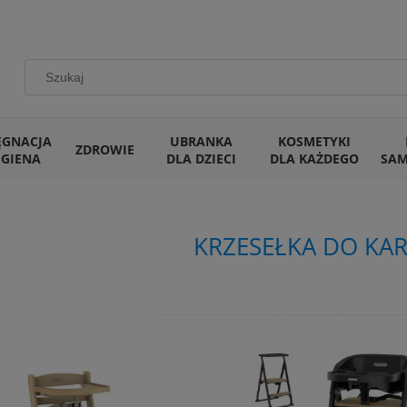
ĘGNACJA
UBRANKA
KOSMETYKI
ZDROWIE
IGIENA
DLA DZIECI
DLA KAŻDEGO
SA
KRZESEŁKA DO KAR