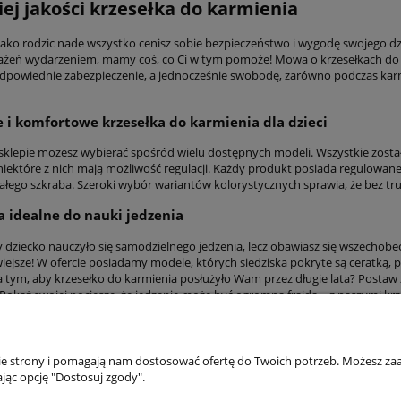
ej jakości krzesełka do karmienia
jako rodzic nade wszystko cenisz sobie bezpieczeństwo i wygodę swojego dzie
żeń wydarzeniem, mamy coś, co Ci w tym pomoże! Mowa o krzesełkach do 
dpowiednie zabezpieczenie, a jednocześnie swobodę, zarówno podczas karmi
i komfortowe krzesełka do karmienia dla dzieci
klepie możesz wybierać spośród wielu dostępnych modeli. Wszystkie zosta
niektóre z nich mają możliwość regulacji. Każdy produkt posiada regulowa
łego szkraba. Szeroki wybór wariantów kolorystycznych sprawia, że bez tru
a idealne do nauki jedzenia
y dziecko nauczyło się samodzielnego jedzenia, lecz obawiasz się wszechob
wiejsze! W ofercie posiadamy modele, których siedziska pokryte są ceratką, pr
na tym, aby krzesełko do karmienia posłużyło Wam przez długie lata? Postaw 
Pokaż swojej pociesze, że jedzenie może być ogromną frajdą – z naszymi krz
akupów
Moje konto
nie strony i pomagają nam dostosować ofertę do Twoich potrzeb. Możesz zaa
jąc opcję "Dostosuj zgody".
Twoje zamówienia