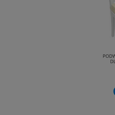
PODW
DL