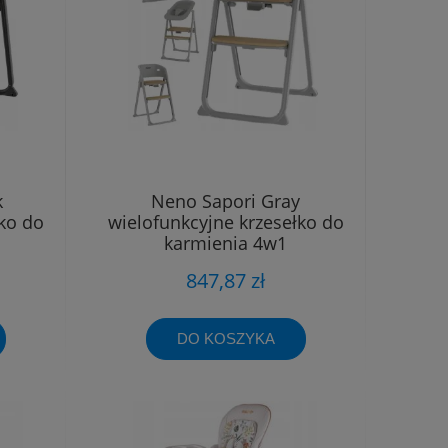
k
Neno Sapori Gray
ko do
wielofunkcyjne krzesełko do
karmienia 4w1
847,87 zł
DO KOSZYKA