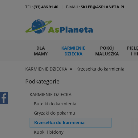
TEL:
(33) 486 91 40
| E-MAIL:
SKLEP@ASPLANETA.PL
DLA
KARMIENIE
POKÓJ
PIEL
MAMY
DZIECKA
MALUSZKA
I H
»
KARMIENIE DZIECKA
Krzesełka do karmienia
ARTYKUŁY DLA ZWIERZĄT
Podkategorie
KARMIENIE DZIECKA
Butelki do karmienia
Gryzaki do pokarmu
Krzesełka do karmienia
Kubki i bidony