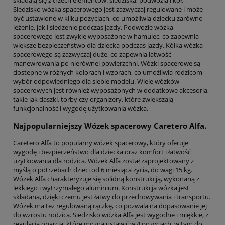
Siedzisko wózka spacerowego jest zazwyczaj regulowane i może
być ustawione w kilku pozycjach, co umożliwia dziecku zarówno
leżenie, jak i siedzenie podczas jazdy. Podwozie wózka
spacerowego jest zwykle wyposażone w hamulec, co zapewnia
większe bezpieczeństwo dla dziecka podczas jazdy. Kółka wózka
spacerowego są zazwyczaj duże, co zapewnia łatwość
manewrowania po nierównej powierzchni. Wózki spacerowe są
dostępne w różnych kolorach i wzorach, co umożliwia rodzicom
wybór odpowiedniego dla siebie modelu. Wiele wózków
spacerowych jest również wyposażonych w dodatkowe akcesoria,
takie jak daszki, torby czy organizery, które zwiększają
funkcjonalność i wygodę użytkowania wózka.
Najpopularniejszy Wózek spacerowy Caretero Alfa.
Caretero Alfa to popularny wózek spacerowy, który oferuje
wygodę i bezpieczeństwo dla dziecka oraz komfort i łatwość
użytkowania dla rodzica. Wózek Alfa został zaprojektowany z
myślą o potrzebach dzieci od 6 miesiąca życia, do wagi 15 kg.
Wózek Alfa charakteryzuje się solidną konstrukcją, wykonaną z
lekkiego i wytrzymałego aluminium. Konstrukcja wózka jest
składana, dzięki czemu jest łatwy do przechowywania i transportu.
Wózek ma też regulowaną rączkę, co pozwala na dopasowanie jej
do wzrostu rodzica. Siedzisko wózka Alfa jest wygodne i miękkie, z
regulacją oparcia, które można ustawić w 4 pozycjach, w tym do