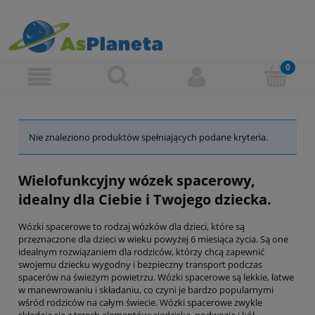
Nie znaleziono produktów spełniających podane kryteria.
Wielofunkcyjny wózek spacerowy,
idealny dla Ciebie i Twojego dziecka.
Wózki spacerowe to rodzaj wózków dla dzieci, które są
przeznaczone dla dzieci w wieku powyżej 6 miesiąca życia. Są one
idealnym rozwiązaniem dla rodziców, którzy chcą zapewnić
swojemu dziecku wygodny i bezpieczny transport podczas
spacerów na świeżym powietrzu. Wózki spacerowe są lekkie, łatwe
w manewrowaniu i składaniu, co czyni je bardzo popularnymi
wśród rodziców na całym świecie. Wózki spacerowe zwykle
składają się z trzech elementów: siedziska, podwozia i kół.