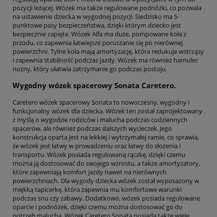
pozycji leżącej. Wózek ma także regulowane podnóżki, co pozwala
na ustawienie dziecka w wygodnej pozycji. Siedzisko ma 5-
punktowe pasy bezpieczeństwa, dzięki którym dziecko jest
bezpiecznie zapięte. Wózek Alfa ma duże, pompowane koła z
przodu, co zapewnia łatwiejsze poruszanie się po nierównej
powierzchni. Tylne koła mają amortyzację, która redukuje wstrząsy
i zapewnia stabilność podczas jazdy. Wózek ma również hamulec
nożny, który ułatwia zatrzymanie go podczas postoju.
Wygodny wózek spacerowy Sonata Caretero.
Caretero wózek spacerowy Sonata to nowoczesny, wygodny i
funkcjonalny wózek dla dziecka. Wózek ten został zaprojektowany
z myślą o wygodzie rodziców i malucha podczas codziennych
spacerów, ale również podczas dalszych wycieczek. Jego
konstrukcja oparta jest na lekkiej i wytrzymałej ramie, co sprawia,
że wózek jest łatwy w prowadzeniu oraz łatwy do złożenia i
transportu. Wózek posiada regulowaną rączkę, dzięki czemu
można ją dostosować do swojego wzrostu, a także amortyzatory,
które zapewniają komfort jazdy nawet na nierównych
powierzchniach. Dla wygody dziecka wózek został wyposażony w
miękką tapicerkę, która zapewnia mu komfortowe warunki
podczas snu czy zabawy. Dodatkowo, wózek posiada regulowane
oparcie i podnóżek, dzięki czemu można dostosować go do
potrzeb malucha. Wózek Caretero Sonata posiada także wiele