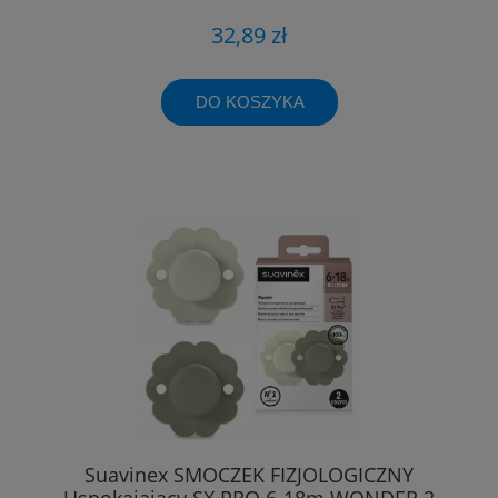
32,89 zł
DO KOSZYKA
Suavinex SMOCZEK FIZJOLOGICZNY
Uspokajający SX PRO 6-18m WONDER 2