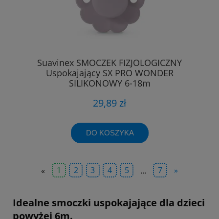
Suavinex SMOCZEK FIZJOLOGICZNY
Uspokajający SX PRO WONDER
SILIKONOWY 6-18m
29,89 zł
DO KOSZYKA
«
1
2
3
4
5
...
7
»
Idealne smoczki uspokajające dla dzieci
powyżej 6m.