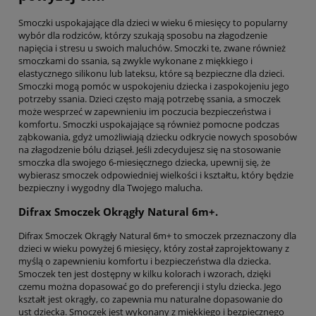
Smoczki uspokajające dla dzieci w wieku 6 miesięcy to popularny
wybór dla rodziców, którzy szukają sposobu na złagodzenie
napięcia i stresu u swoich maluchów. Smoczki te, zwane również
smoczkami do ssania, są zwykle wykonane z miękkiego i
elastycznego silikonu lub lateksu, które są bezpieczne dla dzieci.
Smoczki mogą pomóc w uspokojeniu dziecka i zaspokojeniu jego
potrzeby ssania. Dzieci często mają potrzebę ssania, a smoczek
może wesprzeć w zapewnieniu im poczucia bezpieczeństwa i
komfortu. Smoczki uspokajające są również pomocne podczas
ząbkowania, gdyż umożliwiają dziecku odkrycie nowych sposobów
na złagodzenie bólu dziąseł. Jeśli zdecydujesz się na stosowanie
smoczka dla swojego 6-miesięcznego dziecka, upewnij się, że
wybierasz smoczek odpowiedniej wielkości i kształtu, który będzie
bezpieczny i wygodny dla Twojego malucha.
Difrax Smoczek Okrągły Natural 6m+.
Difrax Smoczek Okrągły Natural 6m+ to smoczek przeznaczony dla
dzieci w wieku powyżej 6 miesięcy, który został zaprojektowany z
myślą o zapewnieniu komfortu i bezpieczeństwa dla dziecka.
Smoczek ten jest dostępny w kilku kolorach i wzorach, dzięki
czemu można dopasować go do preferencji i stylu dziecka. Jego
kształt jest okrągły, co zapewnia mu naturalne dopasowanie do
ust dziecka. Smoczek jest wykonany z miękkiego i bezpiecznego