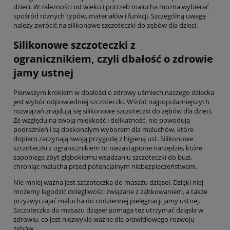
dzieci. W zależności od wieku i potrzeb malucha można wybierać
spośród różnych typów, materiałów i funkcji. Szczególną uwagę
należy zwrócić na silikonowe szczoteczki do zębów dla dzieci.
Silikonowe szczoteczki z
ogranicznikiem, czyli dbałość o zdrowie
jamy ustnej
Pierwszym krokiem w dbałości o zdrowy uśmiech naszego dziecka
jest wybór odpowiedniej szczoteczki. Wśród najpopularniejszych
rozwiązań znajdują się silikonowe szczoteczki do zębów dla dzieci.
Ze względu na swoją miękkość i delikatność, nie powodują
podrażnień i są doskonałym wyborem dla maluchów, które
dopiero zaczynają swoją przygodę z higieną ust. Silikonowe
szczoteczki z ogranicznikiem to niezastąpione narzędzie, które
zapobiega zbyt głębokiemu wsadzaniu szczoteczki do buzi,
chroniąc malucha przed potencjalnym niebezpieczeństwem.
Nie mniej ważna jest szczoteczka do masażu dziąseł. Dzięki niej
możemy łagodzić dolegliwości związane z ząbkowaniem, a także
przyzwyczajać malucha do codziennej pielęgnacji jamy ustnej.
Szczoteczka do masażu dziąseł pomaga też utrzymać dziąsła w
zdrowiu, co jest niezwykle ważne dla prawidłowego rozwoju
zębów.