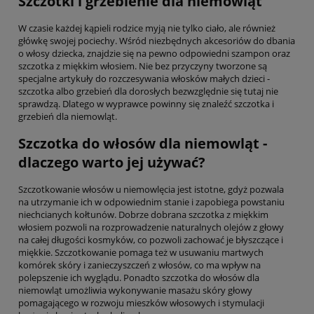
Szczotki i grzebienie dla niemowląt
W czasie każdej kąpieli rodzice myją nie tylko ciało, ale również
główkę swojej pociechy. Wśród niezbędnych akcesoriów do dbania
o włosy dziecka, znajdzie się na pewno odpowiedni szampon oraz
szczotka z miękkim włosiem. Nie bez przyczyny tworzone są
specjalne artykuły do rozczesywania włosków małych dzieci -
szczotka albo grzebień dla dorosłych bezwzględnie się tutaj nie
sprawdzą. Dlatego w wyprawce powinny się znaleźć szczotka i
grzebień dla niemowląt.
Szczotka do włosów dla niemowląt -
dlaczego warto jej używać?
Szczotkowanie włosów u niemowlęcia jest istotne, gdyż pozwala
na utrzymanie ich w odpowiednim stanie i zapobiega powstaniu
niechcianych kołtunów. Dobrze dobrana szczotka z miękkim
włosiem pozwoli na rozprowadzenie naturalnych olejów z głowy
na całej długości kosmyków, co pozwoli zachować je błyszczące i
miękkie. Szczotkowanie pomaga też w usuwaniu martwych
komórek skóry i zanieczyszczeń z włosów, co ma wpływ na
polepszenie ich wyglądu. Ponadto szczotka do włosów dla
niemowląt umożliwia wykonywanie masażu skóry głowy
pomagającego w rozwoju mieszków włosowych i stymulacji