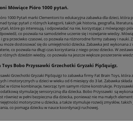
ni Mówiące Pióro 1000 pytań.
óro 1000 Pytań marki Clementoni to edukacyjna zabawka dla dzieci, która p
ad tysiąc pytań z różnych kategorii, takich jak historia, geografia, literatu
ytań, które go interesują, i odpowiadać na nie, korzystając z mówiącego pi
dpowiedź, co pozwala na samodzielne uczenie się i rozwijanie wiedzy. Mówiąc
i gra przeciwko czasowi, co pozwala na różnorodne formy zabawy i nauki.
u może dostosować się do umiejętności dziecka. Zabawka jest wykonana z wys
aterie, co pozwala na długi czas korzystania z niego przez dziecko. W zestawi
z różnych dziedzin wiedzy, co pozwala na jeszcze większe poszerzenie wiedz
n Toys Bobo Przyssawki Grzechotki Gryzaki PipSquigz.
sawki Grzechotki Gryzaki PipSquigz to zabawka firmy Fat Brain Toys, która 
ych i motorycznych u dzieci w wieku od 6 miesięcy do 3 lat. Zabawka składa
adać w różne kombinacje, tworząc tym samym różne konstrukcje. Przyssawki 
odatkową stymulację sensoryczną dla dziecka. Bobo Przyssawki są wykonane
st również w pełni bezpieczna dla dziecka, ponieważ nie ma małych eleme
iejętności motoryczne u dziecka, a także stymuluje rozwój zmysłów, takich j
nia, co pomaga dziecku w nauce koordynacji ruchowej.