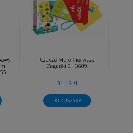
bawy
Czuczu Moje Pierwsze
em
Zagadki 2+ 3609
555
31,19 zł
DO KOSZYKA