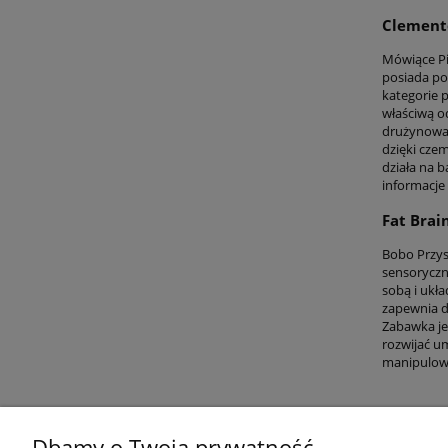
Clemento
Mówiące Pi
posiada pon
kategorie p
właściwą o
drużynowa 
dzięki czem
działa na b
informacje 
Fat Brai
Bobo Przys
sensoryczn
sobą i ukł
zapewnia d
Zabawka je
rozwijać um
manipulowa
Dbamy o Twoją prywatność