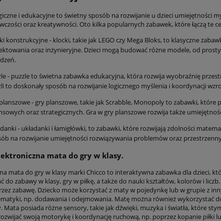
giczne i edukacyjne to świetny sposób na rozwijanie u dzieci umiejętności m
wczości oraz kreatywności. Oto kilka popularnych zabawek, które łączą te c
ki konstrukcyjne - klocki, takie jak LEGO czy Mega Bloks, to klasyczne zabaw
ektowania oraz inżynieryjne. Dzieci mogą budować różne modele, od pros
ądzeń.
le - puzzle to świetna zabawka edukacyjna, która rozwija wyobraźnię przes
li to doskonały sposób na rozwijanie logicznego myślenia i koordynacji wz
planszowe - gry planszowe, takie jak Scrabble, Monopoly to zabawki, które
nsowych oraz strategicznych. Gra w gry planszowe rozwija także umiejętnoś
danki - układanki i łamigłówki, to zabawki, które rozwijają zdolności matem
ób na rozwijanie umiejętności rozwiązywania problemów oraz przestrzenn
lektroniczna mata do gry w klasy.
zna mata do gry w klasy marki Chicco to interaktywna zabawka dla dzieci, k
 do zabawy w klasy, gry w piłkę, a także do nauki kształtów, kolorów i liczb
zez zabawę. Dziecko może korzystać z maty w pojedynkę lub w grupie z in
matyki, np. dodawania i odejmowania. Matę można również wykorzystać do g
. Mata posiada różne sensory, takie jak dźwięki, muzyka i światła, które st
rozwijać swoją motorykę i koordynację ruchową, np. poprzez kopanie piłki l