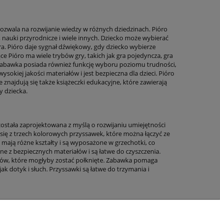
ozwala na rozwijanie wiedzy w różnych dziedzinach. Pióro
ra, nauki przyrodnicze i wiele innych. Dziecko może wybierać
óra. Pióro daje sygnał dźwiękowy, gdy dziecko wybierze
e Pióro ma wiele trybów gry, takich jak gra pojedyncza, gra
 Zabawka posiada również funkcję wyboru poziomu trudności,
okiej jakości materiałów i jest bezpieczna dla dzieci. Pióro
e znajdują się także książeczki edukacyjne, które zawierają
y dziecka.
została zaprojektowana z myślą o rozwijaniu umiejętności
 się z trzech kolorowych przyssawek, które można łączyć ze
mają różne kształty i są wyposażone w grzechotki, co
 z bezpiecznych materiałów i są łatwe do czyszczenia.
ntów, które mogłyby zostać połknięte. Zabawka pomaga
ak dotyk i słuch. Przyssawki są łatwe do trzymania i