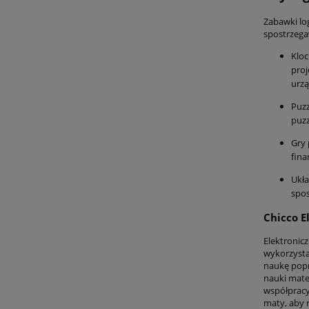
Zabawki lo
spostrzega
Kloc
proj
urz
Puzz
puzz
Gry 
fina
Ukła
spos
Chicco E
Elektronic
wykorzystać
naukę popr
nauki mate
współpracy
maty, aby 