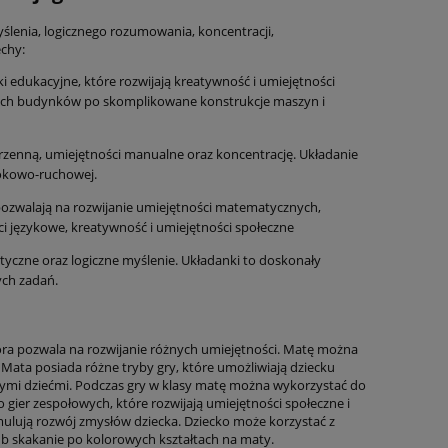
yślenia, logicznego rozumowania, koncentracji,
echy:
ki edukacyjne, które rozwijają kreatywność i umiejętności
tych budynków po skomplikowane konstrukcje maszyn i
trzenną, umiejętności manualne oraz koncentrację. Układanie
rokowo-ruchowej.
 pozwalają na rozwijanie umiejętności matematycznych,
ci językowe, kreatywność i umiejętności społeczne
atyczne oraz logiczne myślenie. Układanki to doskonały
ych zadań.
tóra pozwala na rozwijanie różnych umiejętności. Matę można
. Mata posiada różne tryby gry, które umożliwiają dziecku
nymi dziećmi. Podczas gry w klasy matę można wykorzystać do
ier zespołowych, które rozwijają umiejętności społeczne i
ymulują rozwój zmysłów dziecka. Dziecko może korzystać z
ub skakanie po kolorowych kształtach na maty.