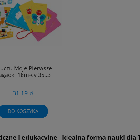
uczu Moje Pierwsze
agadki 18m-cy 3593
31,19 zł
DO KOSZYKA
giczne i edukacyjne - idealna forma nauki dla