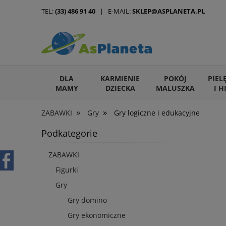
TEL:
(33) 486 91 40
| E-MAIL:
SKLEP@ASPLANETA.PL
DLA
KARMIENIE
POKÓJ
PIEL
MAMY
DZIECKA
MALUSZKA
I H
»
»
ZABAWKI
Gry
Gry logiczne i edukacyjne
ARTYKUŁY DLA ZWIERZĄT
Podkategorie
ZABAWKI
Figurki
Gry
Gry domino
Gry ekonomiczne