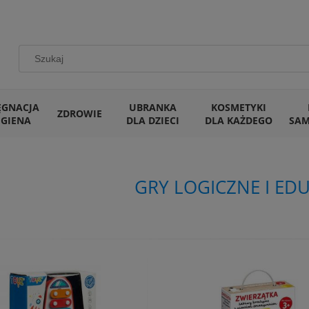
ĘGNACJA
UBRANKA
KOSMETYKI
ZDROWIE
IGIENA
DLA DZIECI
DLA KAŻDEGO
SA
GRY LOGICZNE I ED