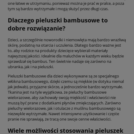
one łatwe w utrzymaniu, ponieważ można je prać w pralce, a poza
tym są bardzo wytrzymałe i mogą służyć przez długi czas.
Dlaczego pieluszki bambusowe to
dobre rozwiązanie?
Dzieci, a szczególnie noworodki i niemowlęta mają bardzo wrażliwą
skórę, podatną na otarcia i uczulenia. Dlatego bardzo ważne jest
to, aby rodzice na produkty dziecięce wybierali materiały
najwyższej jakości. Idealnie dla maluchów w każdym wieku będzie
sprawdzał się bambus. Ten świetnie nadaje się zarówno na
ubranka, jak i na pieluszki.
Pieluszki bambusowe dla dzieci wykonywane są ze specjalnego
włókna bambusowego, dzięki czemu są miękkie (w dotyku niemal
jak jedwab), przyjazne skórze, a jednocześnie bardzo wytrzymałe.
Tkanina jest na tyle wyjątkowa, że pieluchy bambusowe
wielorazowe, aby zachowały swoją miękkość i właściwości nie
muszą być prane z dodatkami płynów zmiękczających. Zarówno
pieluchy wielorazowe, jak i otulacze z muślinu bambusowego są
niezwykle wytrzymałe. Nawet intensywne użytkowanie i częste
pranie nie sprawiają, że tracą one swoje cenne właściwości.
Wiele możliwości stosowania pieluszek