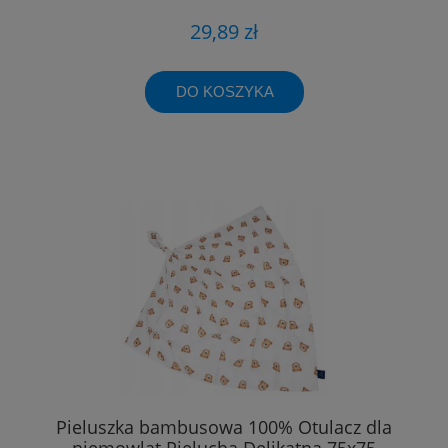
29,89 zł
DO KOSZYKA
Pieluszka bambusowa 100% Otulacz dla
niemowląt Pielucha Delikatna 75x75