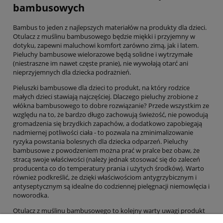
bambusowych
Bambus to jeden z najlepszych materiałów na produkty dla dzieci.
Otulacz z muślinu bambusowego będzie miękki i przyjemny w
dotyku, zapewni maluchowi komfort zarówno zimą, jak i latem.
Pieluchy bambusowe wielorazowe będą solidne i wytrzymałe
(niestraszne im nawet częste pranie), nie wywołają otarć ani
nieprzyjemnych dla dziecka podrażnień.
Pieluszki bambusowe dla dzieci to produkt, na który rodzice
małych dzieci stawiają najczęściej. Dlaczego pieluchy zrobione z
włókna bambusowego to dobre rozwiązanie? Przede wszystkim ze
względu na to, że bardzo długo zachowują świeżość, nie powodują
gromadzenia się brzydkich zapachów, a dodatkowo zapobiegają
nadmiernej potliwości ciała - to pozwala na zminimalizowanie
ryzyka powstania bolesnych dla dziecka odparzeń. Pieluchy
bambusowe z powodzeniem można prać w pralce bez obaw, że
stracą swoje właściwości (należy jednak stosować się do zaleceń
producenta co do temperatury prania i użytych środków). Warto
również podkreślić, że dzięki właściwościom antygrzybicznym i
antyseptycznym są idealne do codziennej pielęgnacji niemowlęcia i
noworodka.
Otulacz z muślinu bambusowego to kolejny warty uwagi produkt
dla dzieci. Jest na tyle uniwersalny, że można stosować go