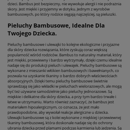
dzieci. Bambus jest bezpieczny, nie wywołuje alergii i nie podrażnia
skory. Jest miękki i przyjemny w dotyku. Jednym z wyrobów
bambusowych, po który rodzice sięgają najczęściej, są pieluszki.
Pieluchy Bambusowe, Idealne Dla
Twojego Dziecka.
Pieluchy bambusowe i ulewajki to kolejne ekologiczne i przyjazne
dla skóry dziecka rozwiązania, które zyskują coraz większą
popularność wśród rodziców. Bambus to naturalny materiał, który
jest miękki, przewiewny i bardzo wytrzymały, dzięki czemu idealnie
nadaje się do produkcji pieluch i ulewajek. Pieluchy bambusowe są
wykonane z mieszanki włókien bambusowych i bawełnianych, co
pozwala na uzyskanie tkaniny o bardzo dobrych właściwościach
absorpcyjnych. Dzięki temu pieluchy bambusowe świetnie
sprawdzają się jako wkładki w pieluchach wielorazowych, ale mogą
być też używane samodzielnie jako pieluchy jednorazowe. Są
miękkie i delikatne dla skóry dziecka, a przy tym bardzo trwałe i
łatwe w utrzymaniu. Warto również zaznaczyć, że bambus jest
materiałem hipoalergicznym, co oznacza, że jest mało
prawdopodobne, aby wywołał reakcje alergiczne u dziecka.
Ulewajki bambusowe są z kolei wykonane z miękkiej i przewiewnej
tkaniny bambusowej, która doskonale nadaje się do ochrony
ubrania dziecka przed plamami podczas karmienia lub jedzenia. Są