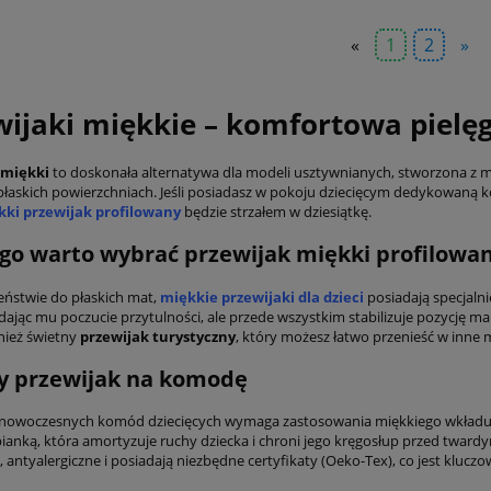
«
1
2
»
wijaki miękkie – komfortowa pielęg
 miękki
to doskonała alternatywa dla modeli usztywnianych, stworzona z myś
płaskich powierzchniach. Jeśli posiadasz w pokoju dziecięcym dedykowaną k
kki przewijak profilowany
będzie strzałem w dziesiątkę.
go warto wybrać przewijak miękki profilowa
eństwie do płaskich mat,
miękkie przewijaki dla dzieci
posiadają specjalni
dając mu poczucie przytulności, ale przede wszystkim stabilizuje pozycję ma
wnież świetny
przewijak turystyczny
, który możesz łatwo przenieść w inne 
y przewijak na komodę
 nowoczesnych komód dziecięcych wymaga zastosowania miękkiego wkładu
pianką, która amortyzuje ruchy dziecka i chroni jego kręgosłup przed tward
 antyalergiczne i posiadają niezbędne certyfikaty (Oeko-Tex), co jest klucz