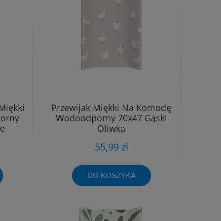
Miękki
Przewijak Miękki Na Komodę
orny
Wodoodporny 70x47 Gąski
ne
Oliwka
55,99 zł
DO KOSZYKA