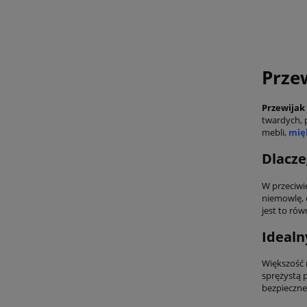
Prze
Przewijak
twardych, 
mebli,
mię
Dlacze
W przeciwi
niemowlę, 
jest to ró
Idealn
Większość
sprężystą 
bezpieczne,