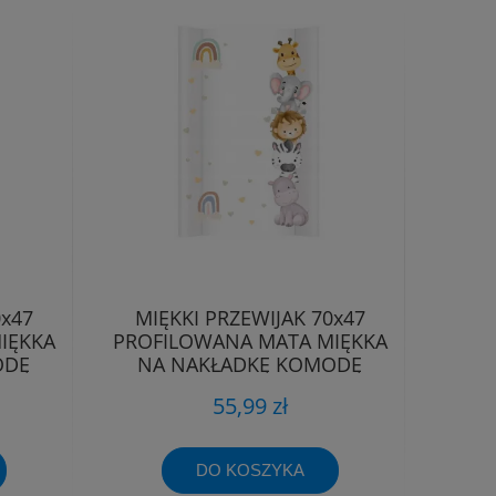
0x47
MIĘKKI PRZEWIJAK 70x47
IĘKKA
PROFILOWANA MATA MIĘKKA
ODĘ
NA NAKŁADKĘ KOMODĘ
55,99 zł
DO KOSZYKA