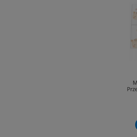
M
Prz