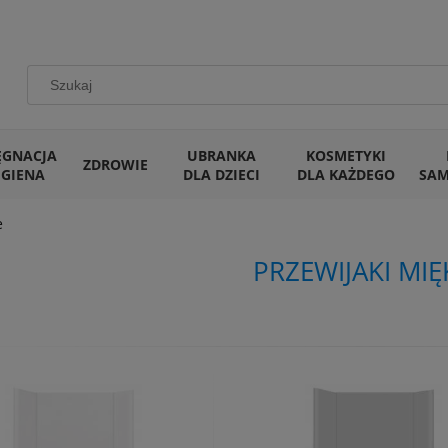
ĘGNACJA
UBRANKA
KOSMETYKI
ZDROWIE
IGIENA
DLA DZIECI
DLA KAŻDEGO
SA
e
PRZEWIJAKI MIĘ