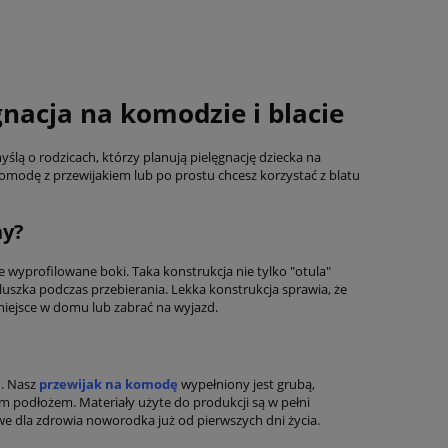
nacja na komodzie i blacie
lą o rodzicach, którzy planują pielęgnację dziecka na
omodę z przewijakiem lub po prostu chcesz korzystać z blatu
ny?
e wyprofilowane boki. Taka konstrukcja nie tylko "otula"
luszka podczas przebierania. Lekka konstrukcja sprawia, że
miejsce w domu lub zabrać na wyjazd.
. Nasz
przewijak na komodę
wypełniony jest grubą,
ym podłożem. Materiały użyte do produkcji są w pełni
owe dla zdrowia noworodka już od pierwszych dni życia.