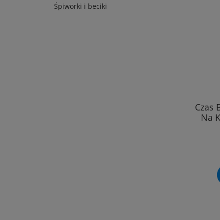
Śpiworki i beciki
Czas 
Na 