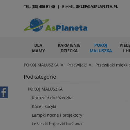
TEL:
(33) 486 91 40
| E-MAIL:
SKLEP@ASPLANETA.PL
DLA
KARMIENIE
POKÓJ
PIEL
MAMY
DZIECKA
MALUSZKA
I H
»
»
POKÓJ MALUSZKA
Przewijaki
Przewijaki miękki
ARTYKUŁY DLA ZWIERZĄT
Podkategorie
POKÓJ MALUSZKA
Karuzele do łóżeczka
Koce i kocyki
Lampki nocne i projektory
Leżaczki bujaczki huśtawki