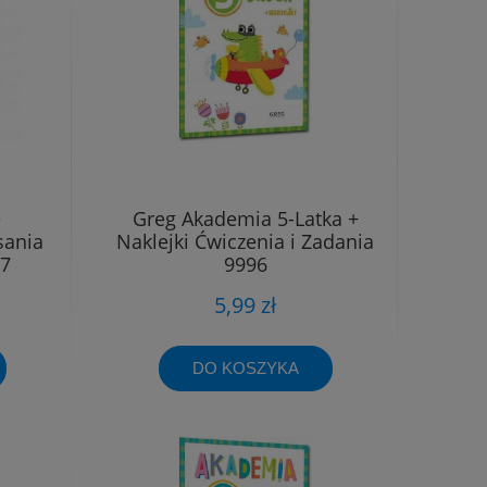
e
Greg Akademia 5-Latka +
sania
Naklejki Ćwiczenia i Zadania
27
9996
5,99 zł
DO KOSZYKA