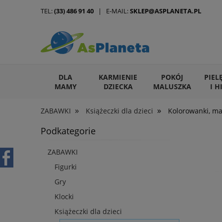
TEL:
(33) 486 91 40
| E-MAIL:
SKLEP@ASPLANETA.PL
DLA
KARMIENIE
POKÓJ
PIEL
MAMY
DZIECKA
MALUSZKA
I H
»
»
ZABAWKI
Książeczki dla dzieci
Kolorowanki, ma
ARTYKUŁY DLA ZWIERZĄT
Podkategorie
ZABAWKI
Figurki
Gry
Klocki
Książeczki dla dzieci