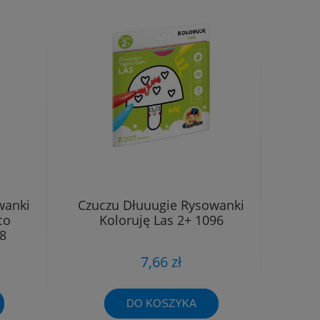
wanki
Czuczu Dłuuugie Rysowanki
co
Koloruję Las 2+ 1096
18
7,66 zł
DO KOSZYKA