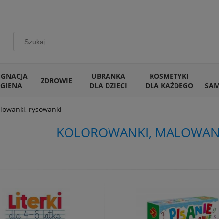
ĘGNACJA
UBRANKA
KOSMETYKI
ZDROWIE
IGIENA
DLA DZIECI
DLA KAŻDEGO
SA
lowanki, rysowanki
KOLOROWANKI, MALOWANK