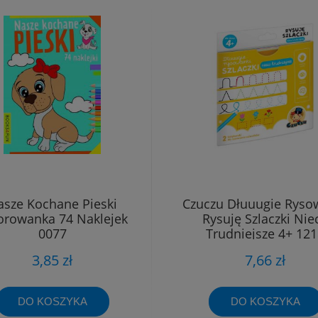
asze Kochane Pieski
Czuczu Dłuuugie Ryso
orowanka 74 Naklejek
Rysuję Szlaczki Nie
0077
Trudniejsze 4+ 12
3,85 zł
7,66 zł
DO KOSZYKA
DO KOSZYKA