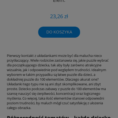
23,26 zł
DO KOSZYKA
Pierwszy kontakt z układankami może być dla malucha nieco
przytłaczający. Wiele rodziców zastanawia się, jakie puzzle wybrać
dla początkującego dziecka, tak aby były zarówno atrakcyjne
wizualnie, jak i odpowiednie pod względem trudności. Idealnym
wyborem w takim przypadku są łatwe puzzle dla dzieci, a
dokładniej puzzle do 100 elementów. Dlaczego akurat one?
Układanki tego typu nie są ani zbyt skomplikowane, ani zbyt
proste. Dziecko podczas zabawy z puzzle do 100 elementów ma
szansę nauczyć się cierpliwości, koncentracji oraz logicznego
myślenia. Co więcej, taka ilość elementów stanowi odpowiedni
poziom trudności, by maluch mógł czuć satysfakcję z ułożenia
całego obrazka.
Różnorodność tematów – każde dziecko