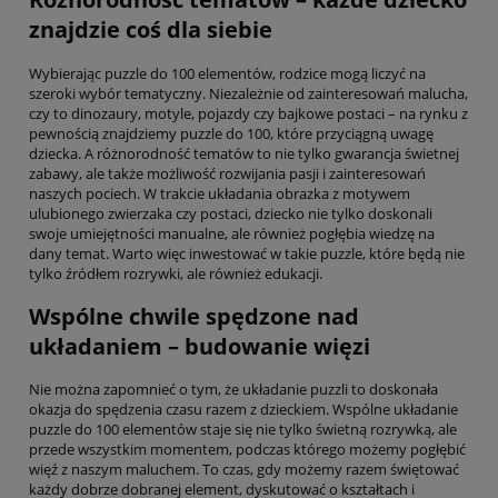
znajdzie coś dla siebie
Wybierając puzzle do 100 elementów, rodzice mogą liczyć na
szeroki wybór tematyczny. Niezależnie od zainteresowań malucha,
czy to dinozaury, motyle, pojazdy czy bajkowe postaci – na rynku z
pewnością znajdziemy puzzle do 100, które przyciągną uwagę
dziecka. A różnorodność tematów to nie tylko gwarancja świetnej
zabawy, ale także możliwość rozwijania pasji i zainteresowań
naszych pociech. W trakcie układania obrazka z motywem
ulubionego zwierzaka czy postaci, dziecko nie tylko doskonali
swoje umiejętności manualne, ale również pogłębia wiedzę na
dany temat. Warto więc inwestować w takie puzzle, które będą nie
tylko źródłem rozrywki, ale również edukacji.
Wspólne chwile spędzone nad
układaniem – budowanie więzi
Nie można zapomnieć o tym, że układanie puzzli to doskonała
okazja do spędzenia czasu razem z dzieckiem. Wspólne układanie
puzzle do 100 elementów staje się nie tylko świetną rozrywką, ale
przede wszystkim momentem, podczas którego możemy pogłębić
więź z naszym maluchem. To czas, gdy możemy razem świętować
każdy dobrze dobranej element, dyskutować o kształtach i