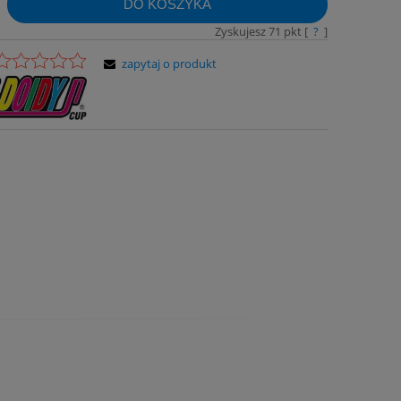
DO KOSZYKA
Zyskujesz
71
pkt [
?
]
zapytaj o produkt