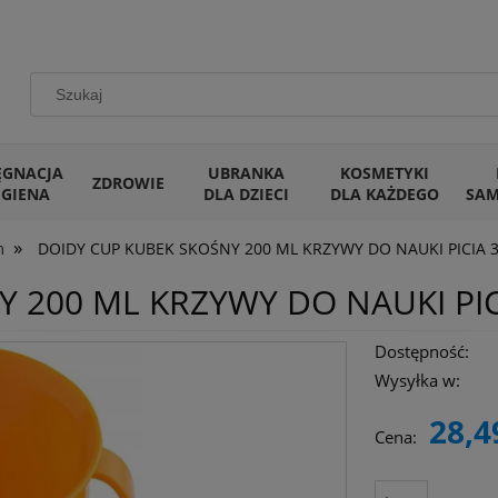
ĘGNACJA
UBRANKA
KOSMETYKI
ZDROWIE
IGIENA
DLA DZIECI
DLA KAŻDEGO
SA
»
m
DOIDY CUP KUBEK SKOŚNY 200 ML KRZYWY DO NAUKI PICI
Y 200 ML KRZYWY DO NAUKI P
Dostępność:
Wysyłka w:
28,4
Cena: