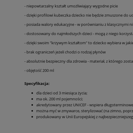
- niepowtarzalny kształt umożliwiający wygodne picie
- dzięki profilowi kubeczka dziecko nie będzie zmuszone do u
- posiada walory edukacyjne - w porównianiu z klasycznymi n
- dostosowany do najmłodszych dzieci - mogą z niego korzys
- dzięki swoim "krzywym kształtom" to dziecko wybiera w jaki
- brak ograniczeń jeżeli chodzi o rodzaj płynów
- absolutnie bezpieczny dla zdrowia - materiał, z którego zos
- objętość 200 ml
Specyfikacja:
dla dzieci od 3 miesiąca życia;
ma ok. 200 ml pojemności;
akredytowany przez UNICEF - wspiera długoterminowe 
można myć w zmywarce, sterylizować (na zimno, poprze
produkowany w Unii Europejskiej z najbezpieczniejszeg