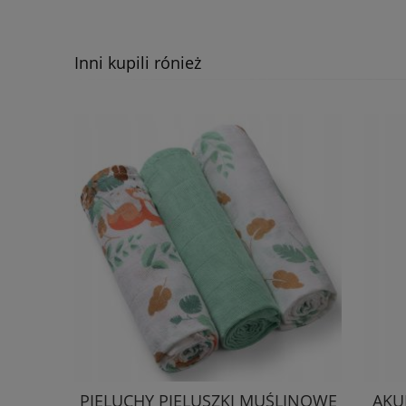
Inni kupili rónież
PIELUCHY PIELUSZKI MUŚLINOWE
AKU