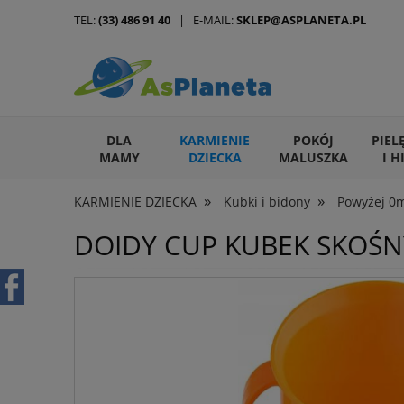
TEL:
(33) 486 91 40
| E-MAIL:
SKLEP@ASPLANETA.PL
DLA
KARMIENIE
POKÓJ
PIEL
MAMY
DZIECKA
MALUSZKA
I H
»
»
KARMIENIE DZIECKA
Kubki i bidony
Powyżej 0
ARTYKUŁY DLA ZWIERZĄT
DOIDY CUP KUBEK SKOŚN