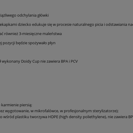
ciążliwego odchylania główki
iekapkami dziecko edukuje się w procesie naturalnego picia i odstawiania 
tać również 3-miesięczne maleństwa
ej pozycji będzie spożywało płyn
tał wykonany Doidy Cup nie zawiera BPA i PCV
karmienie piersią;
z wygotowanie, w mikrofalówce, w profesjonalnym sterylizatorze);
o wśród plastiku tworzywa HDPE (high density poliethylene), nie zawiera BP