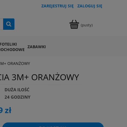
ZAREJESTRUJ SIĘ
ZALOGUJ SIĘ
(pusty)
FOTELIKI
ZABAWKI
MOCHODOWE
A 3M+ ORANŻOWY
ICIA 3M+ ORANŻOWY
DUŻA ILOŚĆ
24 GODZINY
9 zł