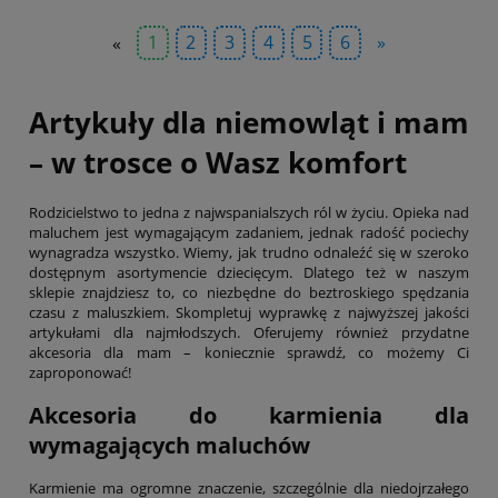
«
1
2
3
4
5
6
»
Artykuły dla niemowląt i mam
– w trosce o Wasz komfort
Rodzicielstwo to jedna z najwspanialszych ról w życiu. Opieka nad
maluchem jest wymagającym zadaniem, jednak radość pociechy
wynagradza wszystko. Wiemy, jak trudno odnaleźć się w szeroko
dostępnym asortymencie dziecięcym. Dlatego też w naszym
sklepie znajdziesz to, co niezbędne do beztroskiego spędzania
czasu z maluszkiem. Skompletuj wyprawkę z najwyższej jakości
artykułami dla najmłodszych. Oferujemy również przydatne
akcesoria dla mam – koniecznie sprawdź, co możemy Ci
zaproponować!
Akcesoria do karmienia dla
wymagających maluchów
Karmienie ma ogromne znaczenie, szczególnie dla niedojrzałego