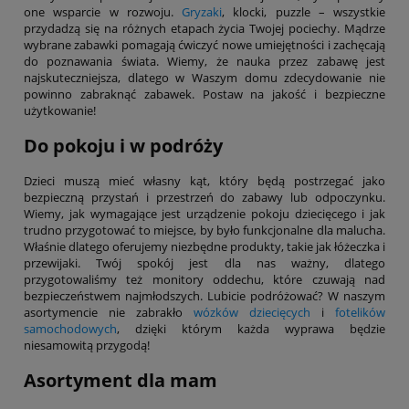
one wsparcie w rozwoju.
Gryzaki
, klocki, puzzle – wszystkie
przydadzą się na różnych etapach życia Twojej pociechy. Mądrze
wybrane zabawki pomagają ćwiczyć nowe umiejętności i zachęcają
do poznawania świata. Wiemy, że nauka przez zabawę jest
najskuteczniejsza, dlatego w Waszym domu zdecydowanie nie
powinno zabraknąć zabawek. Postaw na jakość i bezpieczne
użytkowanie!
Do pokoju i w podróży
Dzieci muszą mieć własny kąt, który będą postrzegać jako
bezpieczną przystań i przestrzeń do zabawy lub odpoczynku.
Wiemy, jak wymagające jest urządzenie pokoju dziecięcego i jak
trudno przygotować to miejsce, by było funkcjonalne dla malucha.
Właśnie dlatego oferujemy niezbędne produkty, takie jak łóżeczka i
przewijaki. Twój spokój jest dla nas ważny, dlatego
przygotowaliśmy też monitory oddechu, które czuwają nad
bezpieczeństwem najmłodszych. Lubicie podróżować? W naszym
asortymencie nie zabrakło
wózków dziecięcych
i
fotelików
samochodowych
, dzięki którym każda wyprawa będzie
niesamowitą przygodą!
Asortyment dla mam