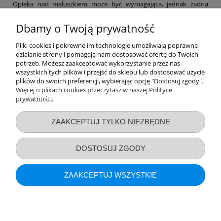
Opieka nad maluszkiem może być wymagająca, jednak żadna
mama nie powinna zapominać o swoich potrzebach. Dlatego też w
naszym sklepie znajdziesz niezbędne akcesoria poporodowe,
Dbamy o Twoją prywatność
dzięki którym łatwiej przejdziesz ten etap, a także szereg
produktów, które pomogą Ci zajmować się maluchem na co dzień.
Pliki cookies i pokrewne im technologie umożliwiają poprawne
Laktatory, funkcjonalne chusty, a nawet witaminy – nie zapominaj
działanie strony i pomagają nam dostosować ofertę do Twoich
o sobie! Pamiętaj, by po ciężkim dniu zapewnić sobie nieco relaksu
potrzeb. Możesz zaakceptować wykorzystanie przez nas
– np. za sprawą bezpiecznych kosmetyków z naszej oferty.
wszystkich tych plików i przejść do sklepu lub dostosować użycie
Zapraszamy na zakupy!
plików do swoich preferencji, wybierając opcję "Dostosuj zgody".
Więcej o plikach cookies przeczytasz w naszej Polityce
prywatności.
Przydatne linki
ZAAKCEPTUJ TYLKO NIEZBĘDNE
Warunki zakupów
DOSTOSUJ ZGODY
Moje konto
ZAAKCEPTUJ WSZYSTKIE
Informacje o sklepie
POKAŻ PEŁNĄ WERSJĘ STRONY