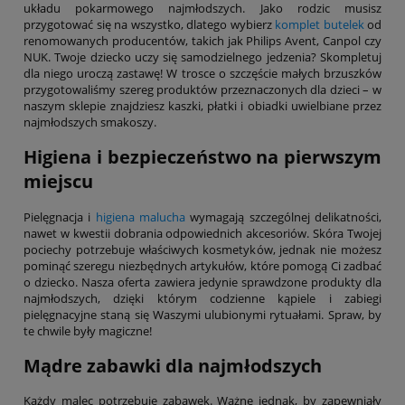
układu pokarmowego najmłodszych. Jako rodzic musisz
przygotować się na wszystko, dlatego wybierz
komplet butelek
od
renomowanych producentów, takich jak Philips Avent, Canpol czy
NUK. Twoje dziecko uczy się samodzielnego jedzenia? Skompletuj
dla niego uroczą zastawę! W trosce o szczęście małych brzuszków
przygotowaliśmy szereg produktów przeznaczonych dla dzieci – w
naszym sklepie znajdziesz kaszki, płatki i obiadki uwielbiane przez
najmłodszych smakoszy.
Higiena i bezpieczeństwo na pierwszym
miejscu
Pielęgnacja i
higiena malucha
wymagają szczególnej delikatności,
nawet w kwestii dobrania odpowiednich akcesoriów. Skóra Twojej
pociechy potrzebuje właściwych kosmetyków, jednak nie możesz
pominąć szeregu niezbędnych artykułów, które pomogą Ci zadbać
o dziecko. Nasza oferta zawiera jedynie sprawdzone produkty dla
najmłodszych, dzięki którym codzienne kąpiele i zabiegi
pielęgnacyjne staną się Waszymi ulubionymi rytuałami. Spraw, by
te chwile były magiczne!
Mądre zabawki dla najmłodszych
Każdy malec potrzebuje zabawek. Ważne jednak, by zapewniały