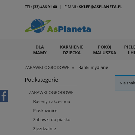
TEL:
(33) 486 91 40
| E-MAIL:
SKLEP@ASPLANETA.PL
DLA
KARMIENIE
POKÓJ
PIEL
MAMY
DZIECKA
MALUSZKA
I H
»
ZABAWKI OGRODOWE
Bańki mydlane
ARTYKUŁY DLA ZWIERZĄT
Podkategorie
Nie znal
ZABAWKI OGRODOWE
Baseny i akcesoria
Piaskownice
Zabawki do piasku
Zjeżdzalnie