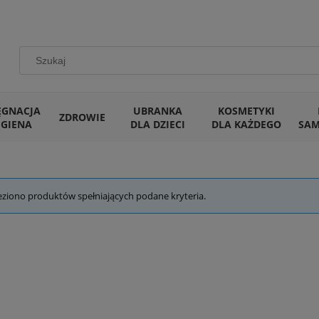
ĘGNACJA
UBRANKA
KOSMETYKI
ZDROWIE
IGIENA
DLA DZIECI
DLA KAŻDEGO
SA
eziono produktów spełniających podane kryteria.