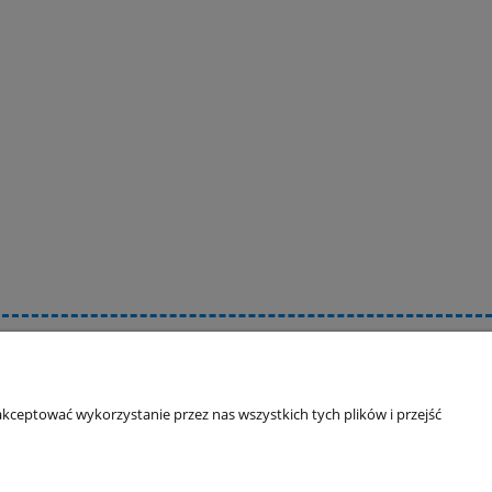
Informacje o sklepie
O firmie
kceptować wykorzystanie przez nas wszystkich tych plików i przejść
Odbiory osobiste
Dane kontaktowe