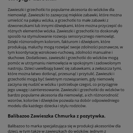
Zawieszki i grzechotki to popularne akcesoria do wózków dla
niemowląt. Zawieszki to zazwyczaj miękkie zabawki, które można
umieścić na pałąku wózka, a grzechotki to małe zabawki z
dzwoneczkami lub innymi dźwiękami, które można przyczepić do
różnych elementów wózka. Zawieszki i grzechotki to doskonały
sposób na stymulowanie rozwoju sensorycznego niemowląt.
Dzięki różnorodnym kolorom, fakturom i dźwiękom, które
produkują, maluchy mogą rozwijać swoje zdolności poznawcze, w
tym koordynację wzrokowo-ruchową, zdolności manualne i
słuchowe. Dodatkowo, zawieszki i grzechotki do wózków mogą
pomóc w utrzymaniu niemowlęcia w spokojnym i zadowolonym
nastroju. Dzieci uwielbiają bawić się zabawkami, a zwłaszcza tymi,
które można łatwo dotknąć, przesunąć i przytulić. Zawieszki i
grzechotki mogą być świetnym rozwiązaniem, gdy niemowlę
zaczyna się nudzić w wózku i potrzebuje czegoś, co przyciągnie
jego uwagę i zainteresowanie. Zawieszki i grzechotki do wózków to
bardzo popularne akcesoria dla niemowląt, a ich różnorodność
wzorów, kolorów i dźwięków pozwala na dobór odpowiedniego
modelu dla każdego dziecka i stylu rodziców.
Balibazoo Zawieszka Chmurka z pozytywka.
Balibazoo to marka specjalizująca się w produkcji akcesoriów dla
dzieci, w tym także w zawieszkach do wózków. Jednym z