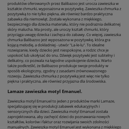
produktów oferowanych przez Balibazoo jest urocza zawieszka w
kształcie chmurki, wyposażona w pozytywkę. Zawieszka chmurka z
pozytywką to nie tylko piękna, ale również bardzo praktyczna
zabawka dla niemowląt. Została wykonana z miękkiego,
bezpiecznego dla dziecka materiału, który nie podrażnia delikatnej
skóry malucha. Ma prosty, ale uroczy kształt chmurki, który
przyciąga uwagę dziecka i zachęca do zabawy. Co więcej, zawieszka
chmurka Balibazoo jest wyposażona w pozytywkę, która gra
kojącą melodię, a dokładniej - utwór "La-le-lu". To idealne
rozwiązanie, kiedy dziecko jest niespokojne, a rodzic chce je
uspokoić lub ukołysać do snu. Dźwięk pozytywki jest subtelny i
delikatny, co pozwala na łagodne uspokojenie dziecka. Warto
także podkreślić, że Balibazoo produkuje swoje produkty w
sposób ekologiczny, zgodny z zasadami zrównoważonego
rozwoju. Zawieszka chmurka z pozytywką jest więc nie tylko
piękna i praktyczna, ale również przyjazna dla środowiska.
Lamaze zawieszka motyl Emanuel.
Zawieszka motyl Emanuel to jeden z produktów marki Lamaze,
specjalizującej się w produkcji zabawek edukacyjnych i
sensorycznych dla dzieci. Zawieszka motyl Emanuel została
zaprojektowana, aby zachęcić dzieci do poznawania nowych
kształtów, kolorów i faktur oraz rozwijania swoich zdolności
manualnych. Zawieszka motyl Emanuel jest wykonana z miękkiego