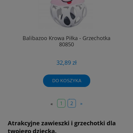
Balibazoo Krowa Piłka - Grzechotka
80850
32,89 zł
DO KOSZYKA
«
1
2
»
Atrakcyjne zawieszki i grzechotki dla
twojego dziecka.