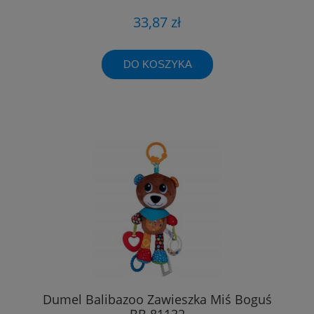
33,87 zł
DO KOSZYKA
Dumel Balibazoo Zawieszka Miś Boguś
BB 81132