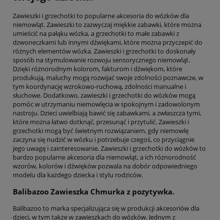
Zawieszki i grzechotki to popularne akcesoria do wózków dla
niemowląt. Zawieszki to zazwyczaj miękkie zabawki, które można
umieścić na pałąku wózka, a grzechotki to małe zabawki z
dzwoneczkami lub innymi dźwiękami, które można przyczepić do
różnych elementów wózka. Zawieszki i grzechotki to doskonały
sposób na stymulowanie rozwoju sensorycznego niemowląt.
Dzięki różnorodnym kolorom, fakturom i dźwiękom, które
produkują, maluchy mogą rozwijać swoje zdolności poznawcze, w
tym koordynację wzrokowo-ruchową, zdolności manualne i
słuchowe. Dodatkowo, zawieszki i grzechotki do wózków mogą
pomóc w utrzymaniu niemowlęcia w spokojnym i zadowolonym
nastroju. Dzieci uwielbiają bawić się zabawkami, a zwłaszcza tymi,
które można łatwo dotknąć, przesunąć i przytulić. Zawieszki i
grzechotki mogą być świetnym rozwiązaniem, gdy niemowlę
zaczyna się nudzić w wózku i potrzebuje czegoś, co przyciągnie
jego uwagę i zainteresowanie. Zawieszki i grzechotki do wózków to
bardzo popularne akcesoria dla niemowląt, a ich różnorodność
wzorów, kolorów i dźwięków pozwala na dobór odpowiedniego
modelu dla każdego dziecka i stylu rodziców.
Balibazoo Zawieszka Chmurka z pozytywka.
Balibazoo to marka specjalizująca się w produkcji akcesoriów dla
dzieci, w tym także w zawieszkach do wózków. Jednym z