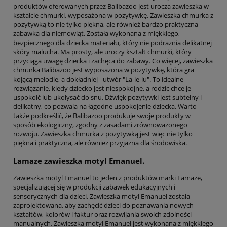
produktów oferowanych przez Balibazoo jest urocza zawieszka w
kształcie chmurki, wyposażona w pozytywkę. Zawieszka chmurka z
pozytywką to nie tylko piękna, ale również bardzo praktyczna
zabawka dla niemowląt. Została wykonana z miękkiego,
bezpiecznego dla dziecka materiału, który nie podrażnia delikatnej
skóry malucha. Ma prosty, ale uroczy kształt chmurki, który
przyciąga uwagę dziecka i zachęca do zabawy. Co więcej, zawieszka
chmurka Balibazoo jest wyposażona w pozytywkę, która gra
kojącą melodię, a dokładniej - utwór "La-le-lu". To idealne
rozwiązanie, kiedy dziecko jest niespokojne, a rodzic chce je
uspokoić lub ukołysać do snu. Dźwięk pozytywki jest subtelny i
delikatny, co pozwala na łagodne uspokojenie dziecka. Warto
także podkreślić, że Balibazoo produkuje swoje produkty w
sposób ekologiczny, zgodny z zasadami zrównoważonego
rozwoju. Zawieszka chmurka z pozytywką jest więc nie tylko
piękna i praktyczna, ale również przyjazna dla środowiska.
Lamaze zawieszka motyl Emanuel.
Zawieszka motyl Emanuel to jeden z produktów marki Lamaze,
specjalizującej się w produkcji zabawek edukacyjnych i
sensorycznych dla dzieci. Zawieszka motyl Emanuel została
zaprojektowana, aby zachęcić dzieci do poznawania nowych
kształtów, kolorów i faktur oraz rozwijania swoich zdolności
manualnych. Zawieszka motyl Emanuel jest wykonana z miękkiego