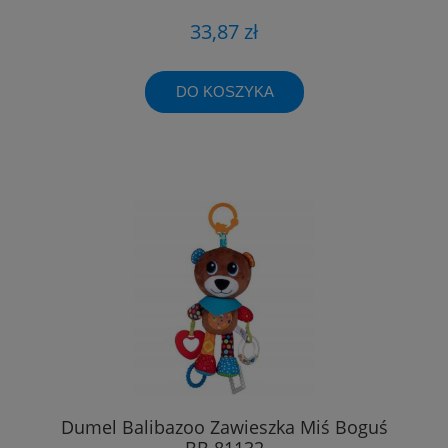
33,87 zł
DO KOSZYKA
Dumel Balibazoo Zawieszka Miś Boguś
BB 81132