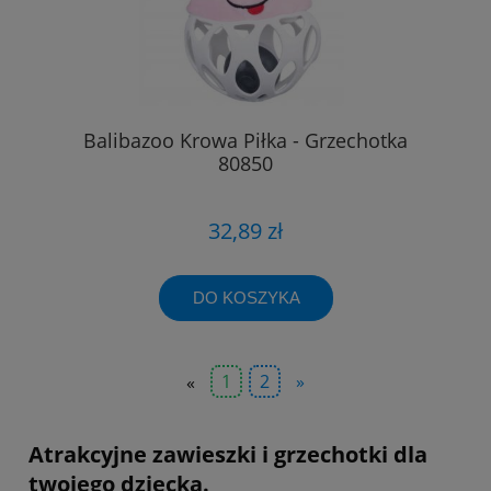
Balibazoo Krowa Piłka - Grzechotka
80850
32,89 zł
DO KOSZYKA
«
1
2
»
Atrakcyjne zawieszki i grzechotki dla
twojego dziecka.