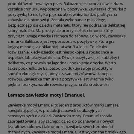
produktów oferowanych przez Balibazoo jest urocza zawieszka w
kształcie chmurki, wyposażona w pozytywkę. Zawieszka chmurka z
pozytywką to nie tylko piękna, ale również bardzo praktyczna
zabawka dla niemowląt. Została wykonana z miękkiego,
bezpiecznego dla dziecka materiału, który nie podrażnia delikatnej
skóry malucha. Ma prosty, ale uroczy kształt chmurki, który
przyciąga uwagę dziecka i zachęca do zabawy. Co więcej, zawieszka
chmurka Balibazoo jest wyposażona w pozytywkę, która gra
kojącą melodię, a dokładniej - utwór "La-le-lu". To idealne
rozwiązanie, kiedy dziecko jest niespokojne, a rodzic chce je
uspokoić lub ukołysać do snu. Dźwięk pozytywki jest subtelny i
delikatny, co pozwala na łagodne uspokojenie dziecka. Warto
także podkreślić, że Balibazoo produkuje swoje produkty w
sposób ekologiczny, zgodny z zasadami zrównoważonego
rozwoju. Zawieszka chmurka z pozytywką jest więc nie tylko
piękna i praktyczna, ale również przyjazna dla środowiska.
Lamaze zawieszka motyl Emanuel.
Zawieszka motyl Emanuel to jeden z produktów marki Lamaze,
specjalizującej się w produkcji zabawek edukacyjnych i
sensorycznych dla dzieci. Zawieszka motyl Emanuel została
zaprojektowana, aby zachęcić dzieci do poznawania nowych
kształtów, kolorów i faktur oraz rozwijania swoich zdolności
manualnych. Zawieszka motyl Emanuel jest wykonana z miękkiego