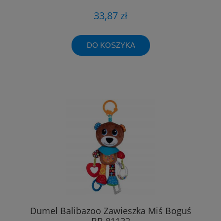
33,87 zł
DO KOSZYKA
Dumel Balibazoo Zawieszka Miś Boguś
BB 81132