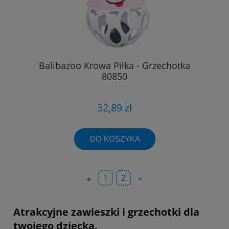
Balibazoo Krowa Piłka - Grzechotka
80850
32,89 zł
DO KOSZYKA
«
1
2
»
Atrakcyjne zawieszki i grzechotki dla
twojego dziecka.