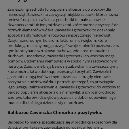
Zawieszki i grzechotki to popularne akcesoria do wózków dla
niemowląt. Zawieszki to zazwyczaj miękkie zabawki, które można
umieścić na pałąku wózka, a grzechotki to małe zabawki z
dzwoneczkami lub innymi dźwiękami, które można przyczepić do
różnych elementów wózka. Zawieszki i grzechotki to doskonały
sposób na stymulowanie rozwoju sensorycznego niemowląt.
Dzięki różnorodnym kolorom, fakturom i dźwiękom, które
produkują, maluchy mogą rozwijać swoje zdolności poznawcze, w
tym koordynację wzrokowo-ruchową, zdolności manualne i
słuchowe. Dodatkowo, zawieszki i grzechotki do wózków mogą
pomóc w utrzymaniu niemowlęcia w spokojnym i zadowolonym
nastroju. Dzieci uwielbiają bawić się zabawkami, a zwłaszcza tymi,
które można łatwo dotknąć, przesunąć i przytulić. Zawieszki i
grzechotki mogą być świetnym rozwiązaniem, gdy niemowlę
zaczyna się nudzić w wózku i potrzebuje czegoś, co przyciągnie
jego uwagę i zainteresowanie. Zawieszki i grzechotki do wózków to
bardzo popularne akcesoria dla niemowląt, a ich różnorodność
wzorów, kolorów i dźwięków pozwala na dobór odpowiedniego
modelu dla każdego dziecka i stylu rodziców.
Balibazoo Zawieszka Chmurka z pozytywka.
Balibazoo to marka specjalizująca się w produkcji akcesoriów dla
dzieci, w tym także w zawieszkach do wózków. Jednym z