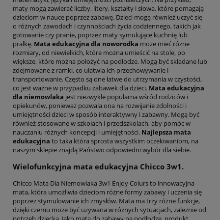
maty mogą zawierać liczby, litery, kształty i słowa, które pomagają
dzieciom w nauce poprzez zabawę. Dzieci mogą również uczyć się
o różnych zawodach i czynnościach życia codziennego, takich jak
gotowanie czy pranie, poprzez maty symulujące kuchnię lub
pralkę.
Mata edukacyjna dla noworodka
może mieć różne
rozmiary, od niewielkich, które można umieścić na stole, po
większe, które można położyć na podłodze. Mogą być składane lub
zdejmowane z ramki, co ułatwia ich przechowywanie i
transportowanie. Często są one łatwe do utrzymania w czystości,
co jest ważne w przypadku zabawek dla dzieci.
Mata edukacyjna
dla niemowlaka
jest niezwykle popularna wśród rodziców i
opiekunów, ponieważ pozwala ona na rozwijanie zdolności i
umiejętności dzieci w sposób interaktywny i zabawny. Mogą być
również stosowane w szkołach i przedszkolach, aby pomóc w
nauczaniu różnych koncepcji i umiejętności.
Najlepsza mata
edukacyjna
to taka która sprosta wszystkim oczekiwaniom, na
naszym sklepie znajdą Państwo odpowiedni wybór dla siebie.
Wielofunkcyjna mata edukacyjna Chicco 3w1.
Chicco Mata Dla Niemowlaka 3w1 Enjoy Colurs to innowacyjna
mata, która umożliwia dzieciom różne formy zabawy i uczenia się
poprzez stymulowanie ich zmysłów. Mata ma trzy różne funkcje,
dzięki czemu może być używana w różnych sytuacjach, zależnie od
potrzeb dziecka. Jako mata do zabawy na podłodze, produkt