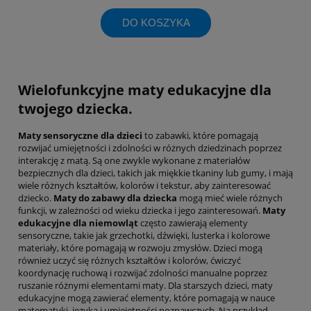
DO KOSZYKA
Wielofunkcyjne maty edukacyjne dla
twojego dziecka.
Maty sensoryczne dla dzieci
to zabawki, które pomagają
rozwijać umiejętności i zdolności w różnych dziedzinach poprzez
interakcję z matą. Są one zwykle wykonane z materiałów
bezpiecznych dla dzieci, takich jak miękkie tkaniny lub gumy, i mają
wiele różnych kształtów, kolorów i tekstur, aby zainteresować
dziecko.
Maty do zabawy dla dziecka
mogą mieć wiele różnych
funkcji, w zależności od wieku dziecka i jego zainteresowań.
Maty
edukacyjne dla niemowląt
często zawierają elementy
sensoryczne, takie jak grzechotki, dźwięki, lusterka i kolorowe
materiały, które pomagają w rozwoju zmysłów. Dzieci mogą
również uczyć się różnych kształtów i kolorów, ćwiczyć
koordynację ruchową i rozwijać zdolności manualne poprzez
ruszanie różnymi elementami maty. Dla starszych dzieci, maty
edukacyjne mogą zawierać elementy, które pomagają w nauce
matematyki, języka i umiejętności poznawczych. Na przykład,