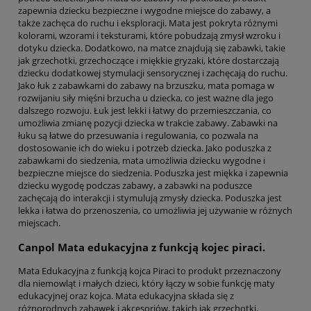
zapewnia dziecku bezpieczne i wygodne miejsce do zabawy, a
także zachęca do ruchu i eksploracji. Mata jest pokryta różnymi
kolorami, wzorami i teksturami, które pobudzają zmysł wzroku i
dotyku dziecka. Dodatkowo, na matce znajdują się zabawki, takie
jak grzechotki, grzechoczące i miękkie gryzaki, które dostarczają
dziecku dodatkowej stymulacji sensorycznej i zachęcają do ruchu.
Jako łuk z zabawkami do zabawy na brzuszku, mata pomaga w
rozwijaniu siły mięśni brzucha u dziecka, co jest ważne dla jego
dalszego rozwoju. Łuk jest lekki i łatwy do przemieszczania, co
umożliwia zmianę pozycji dziecka w trakcie zabawy. Zabawki na
łuku są łatwe do przesuwania i regulowania, co pozwala na
dostosowanie ich do wieku i potrzeb dziecka. Jako poduszka z
zabawkami do siedzenia, mata umożliwia dziecku wygodne i
bezpieczne miejsce do siedzenia. Poduszka jest miękka i zapewnia
dziecku wygodę podczas zabawy, a zabawki na poduszce
zachęcają do interakcji i stymulują zmysły dziecka. Poduszka jest
lekka i łatwa do przenoszenia, co umożliwia jej używanie w różnych
miejscach.
Canpol Mata edukacyjna z funkcją kojec piraci.
Mata Edukacyjna z funkcją kojca Piraci to produkt przeznaczony
dla niemowląt i małych dzieci, który łączy w sobie funkcję maty
edukacyjnej oraz kojca. Mata edukacyjna składa się z
różnorodnych zabawek i akcesoriów, takich jak grzechotki,