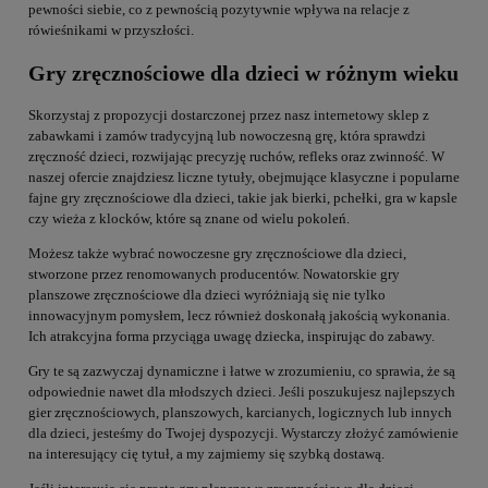
pewności siebie, co z pewnością pozytywnie wpływa na relacje z
rówieśnikami w przyszłości.
Gry zręcznościowe dla dzieci w różnym wieku
Skorzystaj z propozycji dostarczonej przez nasz internetowy sklep z
zabawkami i zamów tradycyjną lub nowoczesną grę, która sprawdzi
zręczność dzieci, rozwijając precyzję ruchów, refleks oraz zwinność. W
naszej ofercie znajdziesz liczne tytuły, obejmujące klasyczne i popularne
fajne gry zręcznościowe dla dzieci, takie jak bierki, pchełki, gra w kapsle
czy wieża z klocków, które są znane od wielu pokoleń.
Możesz także wybrać nowoczesne gry zręcznościowe dla dzieci,
stworzone przez renomowanych producentów. Nowatorskie gry
planszowe zręcznościowe dla dzieci wyróżniają się nie tylko
innowacyjnym pomysłem, lecz również doskonałą jakością wykonania.
Ich atrakcyjna forma przyciąga uwagę dziecka, inspirując do zabawy.
Gry te są zazwyczaj dynamiczne i łatwe w zrozumieniu, co sprawia, że są
odpowiednie nawet dla młodszych dzieci. Jeśli poszukujesz najlepszych
gier zręcznościowych, planszowych, karcianych, logicznych lub innych
dla dzieci, jesteśmy do Twojej dyspozycji. Wystarczy złożyć zamówienie
na interesujący cię tytuł, a my zajmiemy się szybką dostawą.