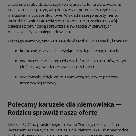
przed snem, aby dziecko szybko się uspokoiło i zrelaksowało. Z
kolei karuzela z pozytywką do łóżeczka pomoże ćwiczyć reakcje
maluszka na bodźce słuchowe. W skład naszego asortymentu
wchodzi również karuzela sensoryczna, która wspiera rozwój
dziecka i z pewnością sprawdzi się zwłaszcza w pierwszych
miesiącach życia małego człowieka.
Dlaczego warto wybrać karuzele do łóżeczka? To zabawki, które są:
kolorowe, przez co ich wygląd przyciąga uwagę malucha,
wyposażone w szereg ciekawych funkcji i akcesoriów, w tym
głośniki, wyświetlacze i zwisające zabawki,
wytrzymałe, dzięki czemu sprawdzą się nawet podczas
intensywnej zabawy.
Polecamy karuzele dla niemowlaka —
Rodzicu sprawdź naszą ofertę
Jeśli zależy Ci na prawidłowym rozwoju Twojego dziecka już na
wczesnym etapie życia, to karuzela dla niemowlaka lub noworodka
będzie obowiązkowym elementem wyposażenia dziecięcej