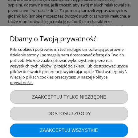
sypialni. Postaw na nią, jeśli chcesz, aby Twój maluch relaksował się
przed snem i w trakcie dnia. Za pomocą karuzeli wyposażonych w
głośnik lub lampkę możesz też ćwiczyć słuch oraz wzrok malucha, a
także monitorować jego reakcję na bodźce o charakterze
dźwiękowym i świetlnym. Karuzelę możesz umieścić bezpośrednio
nad dzieckiem. Jest ona wyposażona w stabilne mocowanie, które
Dbamy o Twoją prywatność
jest całkowicie bezpieczne dla maluszka.
Reasumując, karuzela nad łóżeczko z projektorem to akcesorium,
Pliki cookies i pokrewne im technologie umożliwiają poprawne
które da odrobinę wytchnienia zarówno dziecku, jak i rodzicom. I
działanie strony i pomagają nam dostosować ofertę do Twoich
właśnie dlatego warto mieć w swoim domu tę pomysłową
potrzeb. Możesz zaakceptować wykorzystanie przez nas
zabawkę dla niemowląt i noworodków.
wszystkich tych plików i przejść do sklepu lub dostosować użycie
plików do swoich preferencji, wybierając opcję "Dostosuj zgody".
Więcej o plikach cookies przeczytasz w naszej Polityce
prywatności.
Przydatne linki
ZAAKCEPTUJ TYLKO NIEZBĘDNE
Warunki zakupów
DOSTOSUJ ZGODY
Moje konto
ZAAKCEPTUJ WSZYSTKIE
Informacje o sklepie