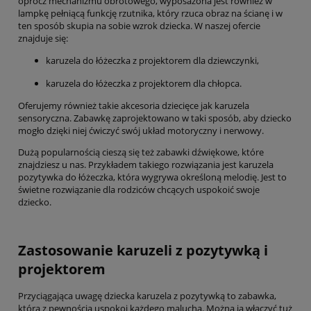
oprócz mechanizmu obrotowego, wyposażona jest również w
lampkę pełniącą funkcję rzutnika, który rzuca obraz na ścianę i w
ten sposób skupia na sobie wzrok dziecka. W naszej ofercie
znajduje się:
karuzela do łóżeczka z projektorem dla dziewczynki,
karuzela do łóżeczka z projektorem dla chłopca.
Oferujemy również takie akcesoria dziecięce jak karuzela
sensoryczna. Zabawkę zaprojektowano w taki sposób, aby dziecko
mogło dzięki niej ćwiczyć swój układ motoryczny i nerwowy.
Dużą popularnością cieszą się też zabawki dźwiękowe, które
znajdziesz u nas. Przykładem takiego rozwiązania jest karuzela
pozytywka do łóżeczka, która wygrywa określoną melodię. Jest to
świetne rozwiązanie dla rodziców chcących uspokoić swoje
dziecko.
Zastosowanie karuzeli z pozytywką i
projektorem
Przyciągająca uwagę dziecka karuzela z pozytywką to zabawka,
która z pewnością uspokoi każdego malucha. Można ją włączyć tuż