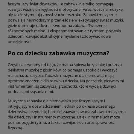
fascynujący świat dźwięków. Te zabawki nie tylko pomagają
rozwijać ważne umiejętności motoryczne i wrażliwość na muzykę,
ale także stymulują zmysł słuchu i wzroku. Zabawki muzyczne
pozwalają najmłodszym przenieść się w ekscytujący świat muzyki,
gdzie dominuje radosna i swobodna zabawa. Tworzenie
różnorodnych melodii i eksperymentowanie z rytmami pozwala
dzieciom rozwijać abstrakcyjne myślenie i zdobywać nowe
umiejętności.
Po co dziecku zabawka muzyczna?
Często zaczynamy od tego, że mama śpiewa kołysankę i puszcza
delikatną muzykę z głośników, co pomaga uspokoić i wyciszyć
malucha, aż zasypia. Zabawki muzyczne dla niemowląt mają
ogromne znaczenie dla rozwoju dziecka. Na początek, pierwszymi
instrumentami są zazwyczaj grzechotki, które wydają dźwięki
podczas potrząsania nimi.
Muzyczna zabawka dla niemowlaka jest fascynującym i
intrygującym doświadczeniem. Jednak po okresie wczesnego
dzieciństwa przyda się bardziej zaawansowana zabawka muzyczna
dla dzieci, czyli instrumenty muzyczne. Dzięki nim maluch może
poznać pojęcie rytmu, a także rozwijać słuch oraz sprawność
fizyczną.