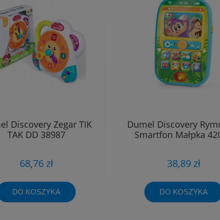
l Discovery Zegar TIK
Dumel Discovery Rym
TAK DD 38987
Smartfon Małpka 42
68,76 zł
38,89 zł
DO KOSZYKA
DO KOSZYKA