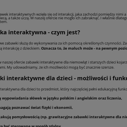
wek interaktywnych wzięła się od interakcji, jaka zachodzi pomiędzy nimi a 
wiecą, a także uczą. W naszej ofercie nie mogło ich zabraknąć. I właśnie dl
tem.
a interaktywna - czym jest?
e zabawki służą do wykonywania za ich pomocą określonych czynności. Zab
 interakcję z dzieckiem.
Oznacza to, że maluch może - na pewnym poziom
naszej ofercie zabawki interaktywne dla niemowląt i starszych dzieci kojarz
mi. My udowadniamy, że ich możliwości mogą być znacznie szersze.
i interaktywne dla dzieci - możliwości i funk
eraktywna dla dzieci to przedmiot, który najczęściej pełni edukacyjną funkc
ą wypowiadania słówek w języku polskim i angielskim oraz liczenia,
agają poznawać świat fizyki i ekonomii,
kakują pomysłowością (np. grawitacyjne zabawki interaktywne dla nie
ą być sterowane w sposób zdalny.