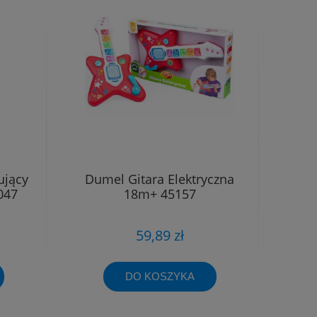
ujący
Dumel Gitara Elektryczna
047
18m+ 45157
59,89 zł
DO KOSZYKA