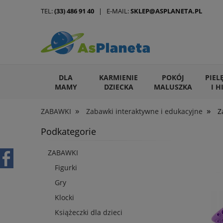
TEL:
(33) 486 91 40
| E-MAIL:
SKLEP@ASPLANETA.PL
DLA
KARMIENIE
POKÓJ
PIEL
MAMY
DZIECKA
MALUSZKA
I H
»
»
ZABAWKI
Zabawki interaktywne i edukacyjne
Z
ARTYKUŁY DLA ZWIERZĄT
Podkategorie
ZABAWKI
Figurki
Gry
Klocki
Książeczki dla dzieci