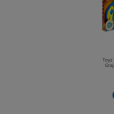
Toyz
Gra