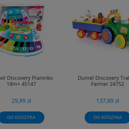
l Discovery Pianinko
Dumel Discovery Tra
18m+ 45147
Farmer 24752
29,89 zł
137,89 zł
DO KOSZYKA
DO KOSZYKA