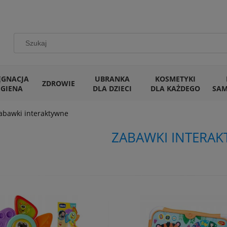
ĘGNACJA
UBRANKA
KOSMETYKI
ZDROWIE
IGIENA
DLA DZIECI
DLA KAŻDEGO
SA
abawki interaktywne
ZABAWKI INTERA