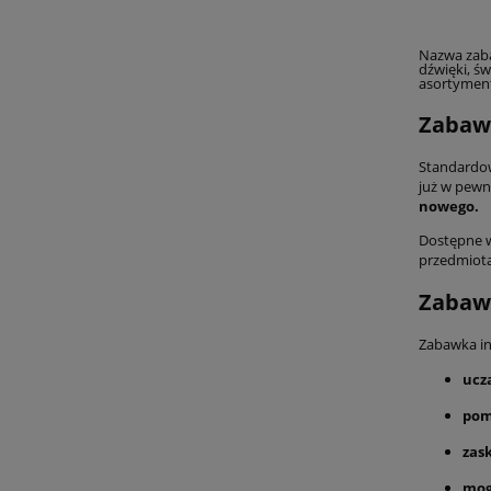
Nazwa zaba
dźwięki, ś
asortymen
Zabawk
Standardow
już w pewną
nowego.
Dostępne w 
przedmiota
Zabawk
Zabawka int
ucz
pom
zas
mog