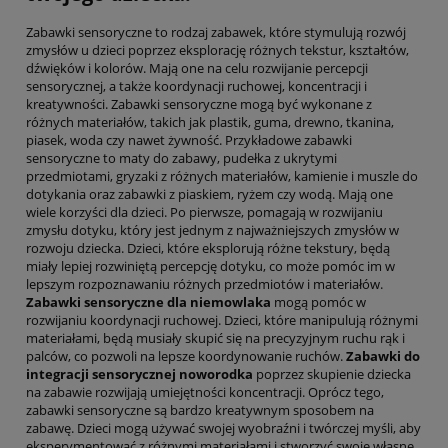
Zabawki sensoryczne to rodzaj zabawek, które stymulują rozwój
zmysłów u dzieci poprzez eksplorację różnych tekstur, kształtów,
dźwięków i kolorów. Mają one na celu rozwijanie percepcji
sensorycznej, a także koordynacji ruchowej, koncentracji i
kreatywności. Zabawki sensoryczne mogą być wykonane z
różnych materiałów, takich jak plastik, guma, drewno, tkanina,
piasek, woda czy nawet żywność. Przykładowe zabawki
sensoryczne to maty do zabawy, pudełka z ukrytymi
przedmiotami, gryzaki z różnych materiałów, kamienie i muszle do
dotykania oraz zabawki z piaskiem, ryżem czy wodą. Mają one
wiele korzyści dla dzieci. Po pierwsze, pomagają w rozwijaniu
zmysłu dotyku, który jest jednym z najważniejszych zmysłów w
rozwoju dziecka. Dzieci, które eksplorują różne tekstury, będą
miały lepiej rozwiniętą percepcję dotyku, co może pomóc im w
lepszym rozpoznawaniu różnych przedmiotów i materiałów.
Zabawki sensoryczne dla niemowlaka
mogą pomóc w
rozwijaniu koordynacji ruchowej. Dzieci, które manipulują różnymi
materiałami, będą musiały skupić się na precyzyjnym ruchu rąk i
palców, co pozwoli na lepsze koordynowanie ruchów.
Zabawki do
integracji sensorycznej noworodka
poprzez skupienie dziecka
na zabawie rozwijają umiejętności koncentracji. Oprócz tego,
zabawki sensoryczne są bardzo kreatywnym sposobem na
zabawę. Dzieci mogą używać swojej wyobraźni i twórczej myśli, aby
eksperymentować z różnymi materiałami i stworzyć swoje własne