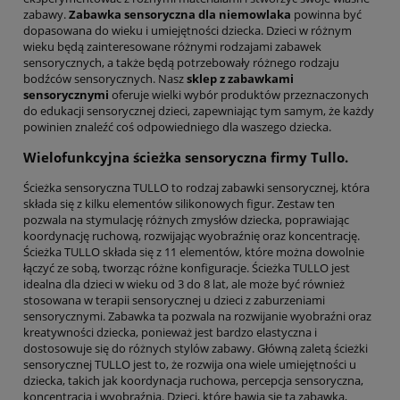
zabawy.
Zabawka sensoryczna dla niemowlaka
powinna być
dopasowana do wieku i umiejętności dziecka. Dzieci w różnym
wieku będą zainteresowane różnymi rodzajami zabawek
sensorycznych, a także będą potrzebowały różnego rodzaju
bodźców sensorycznych. Nasz
sklep z zabawkami
sensorycznymi
oferuje wielki wybór produktów przeznaczonych
do edukacji sensorycznej dzieci, zapewniając tym samym, że każdy
powinien znaleźć coś odpowiedniego dla waszego dziecka.
Wielofunkcyjna ścieżka sensoryczna firmy Tullo.
Ścieżka sensoryczna TULLO to rodzaj zabawki sensorycznej, która
składa się z kilku elementów silikonowych figur. Zestaw ten
pozwala na stymulację różnych zmysłów dziecka, poprawiając
koordynację ruchową, rozwijając wyobraźnię oraz koncentrację.
Ścieżka TULLO składa się z 11 elementów, które można dowolnie
łączyć ze sobą, tworząc różne konfiguracje. Ścieżka TULLO jest
idealna dla dzieci w wieku od 3 do 8 lat, ale może być również
stosowana w terapii sensorycznej u dzieci z zaburzeniami
sensorycznymi. Zabawka ta pozwala na rozwijanie wyobraźni oraz
kreatywności dziecka, ponieważ jest bardzo elastyczna i
dostosowuje się do różnych stylów zabawy. Główną zaletą ścieżki
sensorycznej TULLO jest to, że rozwija ona wiele umiejętności u
dziecka, takich jak koordynacja ruchowa, percepcja sensoryczna,
koncentracja i wyobraźnia. Dzieci, które bawią się tą zabawką,