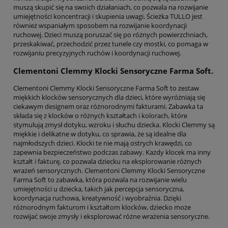
muszą skupić się na swoich działaniach, co pozwala na rozwijanie
umiejętności koncentracji i skupienia uwagi. Ścieżka TULLO jest
również wspaniałym sposobem na rozwijanie koordynacji
ruchowej. Dzieci muszą poruszać się po różnych powierzchniach,
przeskakiwać, przechodzić przez tunele czy mostki, co pomaga w
rozwijaniu precyzyjnych ruchów i koordynacji ruchowej.
Clementoni Clemmy Klocki Sensoryczne Farma Soft.
Clementoni Clemmy Klocki Sensoryczne Farma Soft to zestaw
miękkich klocków sensorycznych dla dzieci, które wyróżniają się
ciekawym designem oraz różnorodnymi fakturami. Zabawka ta
składa się z klocków o różnych kształtach i kolorach, które
stymulują zmysł dotyku, wzroku i słuchu dziecka. Klocki Clemmy są
miękkie i delikatne w dotyku, co sprawia, że są idealne dla
najmłodszych dzieci. Klocki te nie mają ostrych krawędzi, co
zapewnia bezpieczeństwo podczas zabawy. Każdy klocek ma inny
kształt i fakturę, co pozwala dziecku na eksplorowanie różnych
wrażeń sensorycznych. Clementoni Clemmy Klocki Sensoryczne
Farma Soft to zabawka, która pozwala na rozwijanie wielu
umiejętności u dziecka, takich jak percepcja sensoryczna,
koordynacja ruchowa, kreatywność i wyobraźnia. Dzięki
różnorodnym fakturom i kształtom klocków, dziecko może
rozwijać swoje zmysły i eksplorować różne wrażenia sensoryczne.