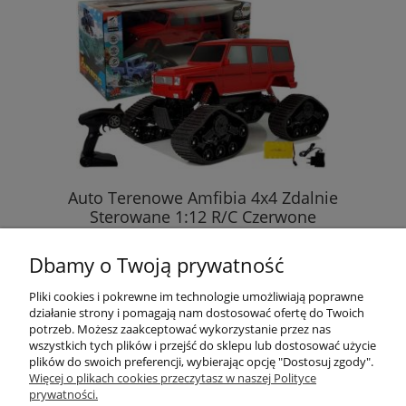
Auto Terenowe Amfibia 4x4 Zdalnie
Sterowane 1:12 R/C Czerwone
Dbamy o Twoją prywatność
251,00 zł
Pliki cookies i pokrewne im technologie umożliwiają poprawne
działanie strony i pomagają nam dostosować ofertę do Twoich
DO KOSZYKA
potrzeb. Możesz zaakceptować wykorzystanie przez nas
wszystkich tych plików i przejść do sklepu lub dostosować użycie
plików do swoich preferencji, wybierając opcję "Dostosuj zgody".
Więcej o plikach cookies przeczytasz w naszej Polityce
prywatności.
Przydatne linki