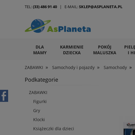
TEL:
(33) 486 91 40
| E-MAIL:
SKLEP@ASPLANETA.PL
DLA
KARMIENIE
POKÓJ
PIEL
MAMY
DZIECKA
MALUSZKA
I H
»
»
»
ZABAWKI
Samochody i pojazdy
Samochody
ARTYKUŁY DLA ZWIERZĄT
Podkategorie
ZABAWKI
Figurki
Gry
Klocki
Książeczki dla dzieci