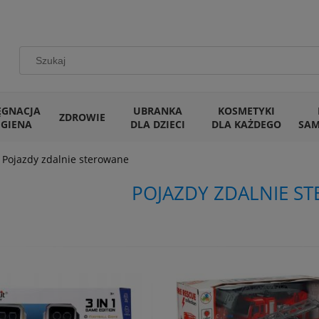
ĘGNACJA
UBRANKA
KOSMETYKI
ZDROWIE
IGIENA
DLA DZIECI
DLA KAŻDEGO
SA
Pojazdy zdalnie sterowane
POJAZDY ZDALNIE S