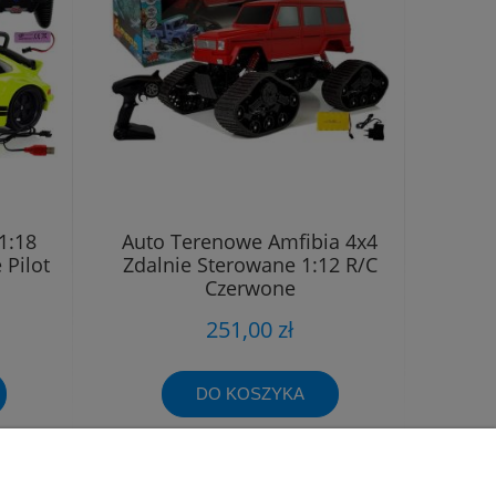
1:18
Auto Terenowe Amfibia 4x4
 Pilot
Zdalnie Sterowane 1:12 R/C
Czerwone
251,00 zł
DO KOSZYKA