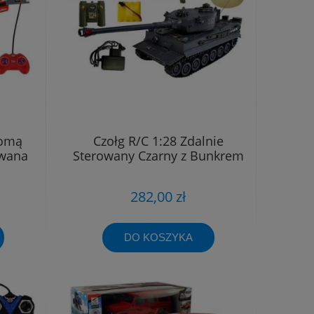
homą
Czołg R/C 1:28 Zdalnie
owana
Sterowany Czarny z Bunkrem
282,00 zł
DO KOSZYKA