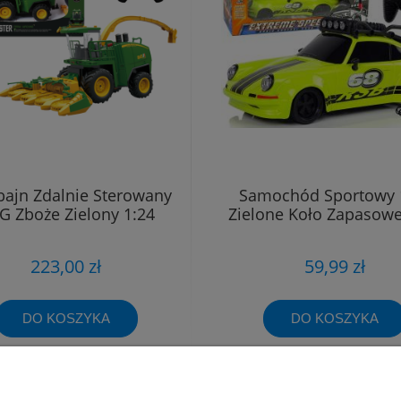
ajn Zdalnie Sterowany
Samochód Sportowy 
G Zboże Zielony 1:24
Zielone Koło Zapasowe
223,00 zł
59,99 zł
DO KOSZYKA
DO KOSZYKA