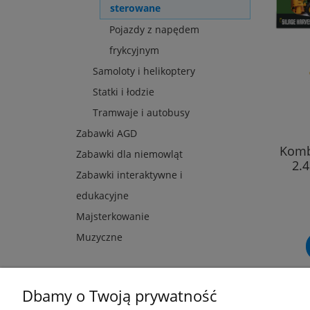
sterowane
Pojazdy z napędem
frykcyjnym
Samoloty i helikoptery
Statki i łodzie
Tramwaje i autobusy
Zabawki AGD
Komb
Zabawki dla niemowląt
2.4
Zabawki interaktywne i
edukacyjne
Majsterkowanie
Muzyczne
Dbamy o Twoją prywatność