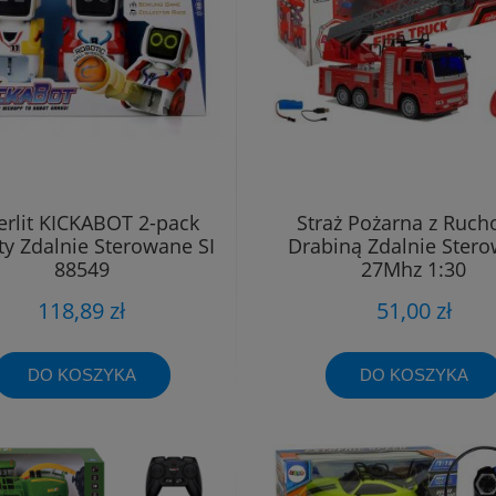
verlit KICKABOT 2-pack
Straż Pożarna z Ruc
y Zdalnie Sterowane SI
Drabiną Zdalnie Ster
88549
27Mhz 1:30
118,89 zł
51,00 zł
DO KOSZYKA
DO KOSZYKA