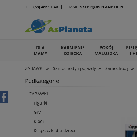
TEL:
(33) 486 91 40
| E-MAIL:
SKLEP@ASPLANETA.PL
DLA
KARMIENIE
POKÓJ
PIEL
MAMY
DZIECKA
MALUSZKA
I H
»
»
»
ZABAWKI
Samochody i pojazdy
Samochody
ARTYKUŁY DLA ZWIERZĄT
Podkategorie
ZABAWKI
Figurki
Gry
Klocki
Książeczki dla dzieci