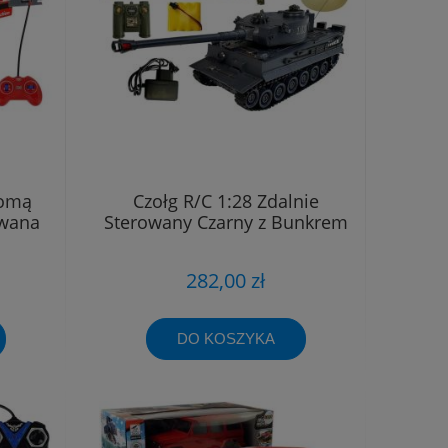
homą
Czołg R/C 1:28 Zdalnie
owana
Sterowany Czarny z Bunkrem
282,00 zł
DO KOSZYKA