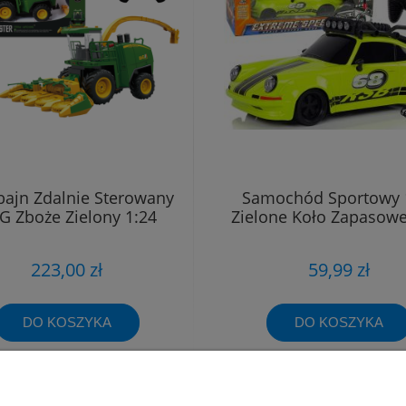
ajn Zdalnie Sterowany
Samochód Sportowy 
G Zboże Zielony 1:24
Zielone Koło Zapasowe
223,00 zł
59,99 zł
DO KOSZYKA
DO KOSZYKA