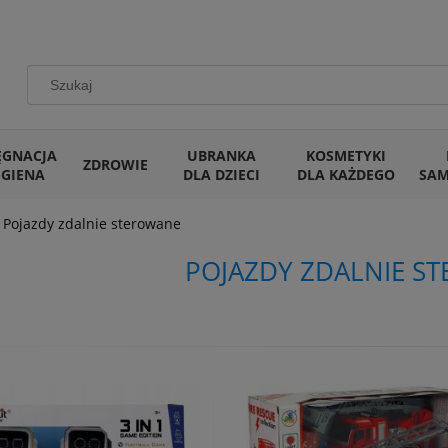
ĘGNACJA
UBRANKA
KOSMETYKI
ZDROWIE
IGIENA
DLA DZIECI
DLA KAŻDEGO
SA
Pojazdy zdalnie sterowane
POJAZDY ZDALNIE S