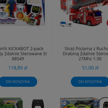
verlit KICKABOT 2-pack
Straż Pożarna z Ruc
y Zdalnie Sterowane SI
Drabiną Zdalnie Ster
88549
27Mhz 1:30
118,89 zł
51,00 zł
DO KOSZYKA
DO KOSZYKA