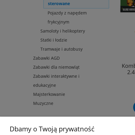
sterowane
Pojazdy z napędem
frykcyjnym
Samoloty i helikoptery
Statki i łodzie
Tramwaje i autobusy
Zabawki AGD
Komb
Zabawki dla niemowląt
2.4
Zabawki interaktywne i
edukacyjne
Majsterkowanie
Muzyczne
Dbamy o Twoją prywatność