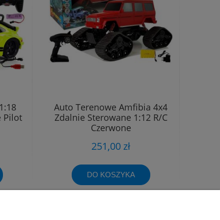
1:18
Auto Terenowe Amfibia 4x4
 Pilot
Zdalnie Sterowane 1:12 R/C
Czerwone
251,00 zł
DO KOSZYKA