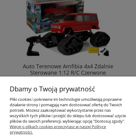
Auto Terenowe Amfibia 4x4 Zdalnie
Sterowane 1:12 R/C Czerwone
Dbamy o Twoją prywatność
251,00 zł
Pliki cookies i pokrewne im technologie umożliwiają poprawne
działanie strony i pomagają nam dostosować ofertę do Twoich
DO KOSZYKA
potrzeb. Możesz zaakceptować wykorzystanie przez nas
wszystkich tych plików i przejść do sklepu lub dostosować użycie
plików do swoich preferencji, wybierając opcję "Dostosuj zgody".
Więcej o plikach cookies przeczytasz w naszej Polityce
prywatności.
Przydatne linki