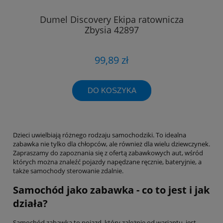
Dumel Discovery Ekipa ratownicza
Zbysia 42897
99,89 zł
DO KOSZYKA
Dzieci uwielbiają różnego rodzaju samochodziki. To idealna
zabawka nie tylko dla chłopców, ale również dla wielu dziewczynek.
Zapraszamy do zapoznania się z ofertą zabawkowych aut, wśród
których można znaleźć pojazdy napędzane ręcznie, bateryjnie, a
także samochody sterowanie zdalnie.
Samochód jako zabawka - co to jest i jak
działa?
Samochód zabawka to pojazd, który zależnie od wariantu, jest