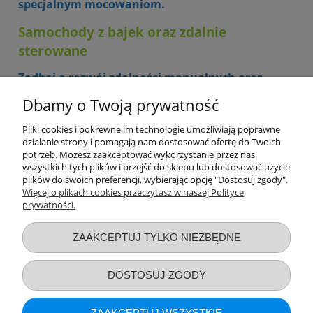
specjalnym mocowaniom.
Samochody z bajek oraz zdalnie
sterowane
Zadbaj o rozwój zdolności manualnych oraz
precyzji Twojego dziecka, dzięki samochodzikowi
Dbamy o Twoją prywatność
zdalnie sterowanemu. W naszej ofercie
znajdziesz mini wersję Fiata 500, autko zapewnia
rzeczywiste odgłosy samochodu, jego kierownica
Pliki cookies i pokrewne im technologie umożliwiają poprawne
działanie strony i pomagają nam dostosować ofertę do Twoich
zachowuje się dokładnie tak, jak prawdziwa
potrzeb. Możesz zaakceptować wykorzystanie przez nas
kierownica w aucie. W naszej ofercie posiadamy
wszystkich tych plików i przejść do sklepu lub dostosować użycie
również inne samochody zdalnie sterowane oraz
plików do swoich preferencji, wybierając opcję "Dostosuj zgody".
mini samochodziki Hot Wheels.
Więcej o plikach cookies przeczytasz w naszej Polityce
prywatności.
Przydatne linki
ZAAKCEPTUJ TYLKO NIEZBĘDNE
Warunki zakupów
DOSTOSUJ ZGODY
Moje konto
ZAAKCEPTUJ WSZYSTKIE