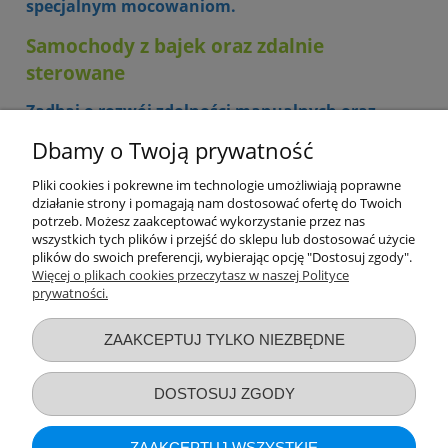
specjalnym mocowaniom.
Samochody z bajek oraz zdalnie
sterowane
Zadbaj o rozwój zdolności manualnych oraz
precyzji Twojego dziecka, dzięki samochodzikowi
Dbamy o Twoją prywatność
zdalnie sterowanemu. W naszej ofercie
znajdziesz mini wersję Fiata 500, autko zapewnia
rzeczywiste odgłosy samochodu, jego kierownica
Pliki cookies i pokrewne im technologie umożliwiają poprawne
działanie strony i pomagają nam dostosować ofertę do Twoich
zachowuje się dokładnie tak, jak prawdziwa
potrzeb. Możesz zaakceptować wykorzystanie przez nas
kierownica w aucie. W naszej ofercie posiadamy
wszystkich tych plików i przejść do sklepu lub dostosować użycie
również inne samochody zdalnie sterowane oraz
plików do swoich preferencji, wybierając opcję "Dostosuj zgody".
mini samochodziki Hot Wheels.
Więcej o plikach cookies przeczytasz w naszej Polityce
prywatności.
Przydatne linki
ZAAKCEPTUJ TYLKO NIEZBĘDNE
Warunki zakupów
DOSTOSUJ ZGODY
Moje konto
ZAAKCEPTUJ WSZYSTKIE