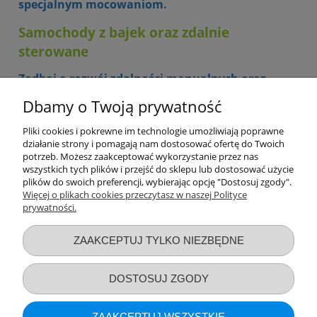
specjalnym mocowaniom.
Samochody z bajek oraz zdalnie
sterowane
Zadbaj o rozwój zdolności manualnych oraz
precyzji Twojego dziecka, dzięki samochodzikowi
Dbamy o Twoją prywatność
zdalnie sterowanemu. W naszej ofercie
znajdziesz mini wersję Fiata 500, autko zapewnia
rzeczywiste odgłosy samochodu, jego kierownica
Pliki cookies i pokrewne im technologie umożliwiają poprawne
działanie strony i pomagają nam dostosować ofertę do Twoich
zachowuje się dokładnie tak, jak prawdziwa
potrzeb. Możesz zaakceptować wykorzystanie przez nas
kierownica w aucie. W naszej ofercie posiadamy
wszystkich tych plików i przejść do sklepu lub dostosować użycie
również inne samochody zdalnie sterowane oraz
plików do swoich preferencji, wybierając opcję "Dostosuj zgody".
mini samochodziki Hot Wheels.
Więcej o plikach cookies przeczytasz w naszej Polityce
prywatności.
Przydatne linki
ZAAKCEPTUJ TYLKO NIEZBĘDNE
Warunki zakupów
DOSTOSUJ ZGODY
Moje konto
ZAAKCEPTUJ WSZYSTKIE