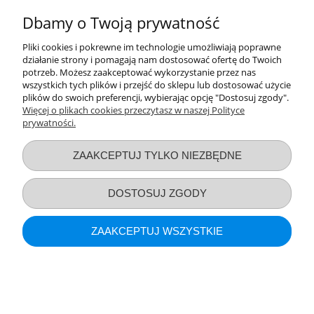
POKAŻ PEŁNĄ WERSJĘ STRONY
Dbamy o Twoją prywatność
Sklep internetowy Shoper.pl
Pliki cookies i pokrewne im technologie umożliwiają poprawne
działanie strony i pomagają nam dostosować ofertę do Twoich
potrzeb. Możesz zaakceptować wykorzystanie przez nas
wszystkich tych plików i przejść do sklepu lub dostosować użycie
plików do swoich preferencji, wybierając opcję "Dostosuj zgody".
Więcej o plikach cookies przeczytasz w naszej Polityce
prywatności.
ZAAKCEPTUJ TYLKO NIEZBĘDNE
DOSTOSUJ ZGODY
ZAAKCEPTUJ WSZYSTKIE