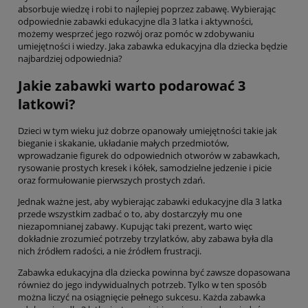
absorbuje wiedzę i robi to najlepiej poprzez zabawę. Wybierając
odpowiednie zabawki edukacyjne dla 3 latka i aktywności,
możemy wesprzeć jego rozwój oraz pomóc w zdobywaniu
umiejętności i wiedzy. Jaka zabawka edukacyjna dla dziecka będzie
najbardziej odpowiednia?
Jakie zabawki warto podarować 3
latkowi?
Dzieci w tym wieku już dobrze opanowały umiejętności takie jak
bieganie i skakanie, układanie małych przedmiotów,
wprowadzanie figurek do odpowiednich otworów w zabawkach,
rysowanie prostych kresek i kółek, samodzielne jedzenie i picie
oraz formułowanie pierwszych prostych zdań.
Jednak ważne jest, aby wybierając zabawki edukacyjne dla 3 latka
przede wszystkim zadbać o to, aby dostarczyły mu one
niezapomnianej zabawy. Kupując taki prezent, warto więc
dokładnie zrozumieć potrzeby trzylatków, aby zabawa była dla
nich źródłem radości, a nie źródłem frustracji.
Zabawka edukacyjna dla dziecka powinna być zawsze dopasowana
również do jego indywidualnych potrzeb. Tylko w ten sposób
można liczyć na osiągnięcie pełnego sukcesu. Każda zabawka