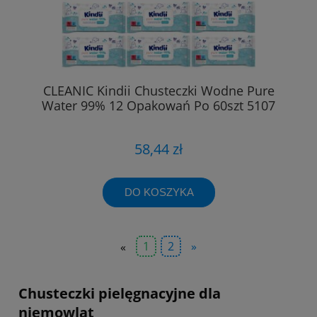
CLEANIC Kindii Chusteczki Wodne Pure
Water 99% 12 Opakowań Po 60szt 5107
58,44 zł
DO KOSZYKA
«
1
2
»
Chusteczki pielęgnacyjne dla
niemowląt