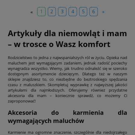
«
1
2
3
4
5
6
»
Artykuły dla niemowląt i mam
– w trosce o Wasz komfort
Rodzicielstwo to jedna z najwspanialszych ról w życiu. Opieka nad
maluchem jest wymagającym zadaniem, jednak radość pociechy
wynagradza wszystko. Wiemy, jak trudno odnaleźć się w szeroko
dostępnym asortymencie dziecięcym. Dlatego też w naszym
sklepie znajdziesz to, co niezbędne do beztroskiego spędzania
czasu z maluszkiem. Skompletuj wyprawkę z najwyższej jakości
artykułami dla najmłodszych. Oferujemy również przydatne
akcesoria dla mam – koniecznie sprawdź, co możemy Ci
zaproponować!
Akcesoria do karmienia dla
wymagających maluchów
Karmienie ma ogromne znaczenie, szczególnie dla niedojrzałego