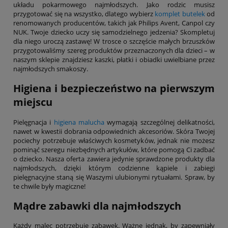
układu pokarmowego najmłodszych. Jako rodzic musisz
przygotować się na wszystko, dlatego wybierz
komplet butelek
od
renomowanych producentów, takich jak Philips Avent, Canpol czy
NUK. Twoje dziecko uczy się samodzielnego jedzenia? Skompletuj
dla niego uroczą zastawę! W trosce o szczęście małych brzuszków
przygotowaliśmy szereg produktów przeznaczonych dla dzieci – w
naszym sklepie znajdziesz kaszki, płatki i obiadki uwielbiane przez
najmłodszych smakoszy.
Higiena i bezpieczeństwo na pierwszym
miejscu
Pielęgnacja i
higiena malucha
wymagają szczególnej delikatności,
nawet w kwestii dobrania odpowiednich akcesoriów. Skóra Twojej
pociechy potrzebuje właściwych kosmetyków, jednak nie możesz
pominąć szeregu niezbędnych artykułów, które pomogą Ci zadbać
o dziecko. Nasza oferta zawiera jedynie sprawdzone produkty dla
najmłodszych, dzięki którym codzienne kąpiele i zabiegi
pielęgnacyjne staną się Waszymi ulubionymi rytuałami. Spraw, by
te chwile były magiczne!
Mądre zabawki dla najmłodszych
Każdy malec potrzebuje zabawek. Ważne jednak, by zapewniały