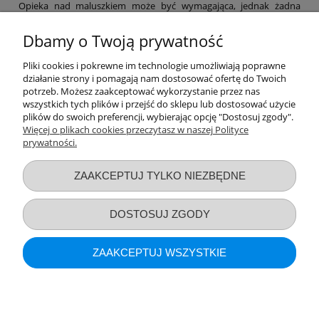
Opieka nad maluszkiem może być wymagająca, jednak żadna
mama nie powinna zapominać o swoich potrzebach. Dlatego też w
naszym sklepie znajdziesz niezbędne akcesoria poporodowe,
Dbamy o Twoją prywatność
dzięki którym łatwiej przejdziesz ten etap, a także szereg
produktów, które pomogą Ci zajmować się maluchem na co dzień.
Pliki cookies i pokrewne im technologie umożliwiają poprawne
Laktatory, funkcjonalne chusty, a nawet witaminy – nie zapominaj
działanie strony i pomagają nam dostosować ofertę do Twoich
o sobie! Pamiętaj, by po ciężkim dniu zapewnić sobie nieco relaksu
potrzeb. Możesz zaakceptować wykorzystanie przez nas
– np. za sprawą bezpiecznych kosmetyków z naszej oferty.
wszystkich tych plików i przejść do sklepu lub dostosować użycie
Zapraszamy na zakupy!
plików do swoich preferencji, wybierając opcję "Dostosuj zgody".
Więcej o plikach cookies przeczytasz w naszej Polityce
prywatności.
Przydatne linki
ZAAKCEPTUJ TYLKO NIEZBĘDNE
Warunki zakupów
DOSTOSUJ ZGODY
Moje konto
ZAAKCEPTUJ WSZYSTKIE
Informacje o sklepie
POKAŻ PEŁNĄ WERSJĘ STRONY