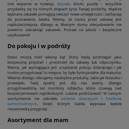
one wsparcie w rozwoju.
Gryzaki
, klocki, puzzle – wszystkie
przydadzą się na różnych etapach życia Twojej pociechy. Mądrze
wybrane zabawki pomagają ćwiczyć nowe umiejętności i zachęcają
do poznawania świata. Wiemy, że nauka przez zabawę jest
najskuteczniejsza, dlatego w Waszym domu zdecydowanie nie
powinno zabraknąć zabawek. Postaw na jakość i bezpieczne
użytkowanie!
Do pokoju i w podróży
Dzieci muszą mieć własny kąt, który będą postrzegać jako
bezpieczną przystań i przestrzeń do zabawy lub odpoczynku.
Wiemy, jak wymagające jest urządzenie pokoju dziecięcego i jak
trudno przygotować to miejsce, by było funkcjonalne dla malucha.
Właśnie dlatego oferujemy niezbędne produkty, takie jak łóżeczka i
przewijaki. Twój spokój jest dla nas ważny, dlatego
przygotowaliśmy też monitory oddechu, które czuwają nad
bezpieczeństwem najmłodszych. Lubicie podróżować? W naszym
asortymencie nie zabrakło
wózków dziecięcych
i
fotelików
samochodowych
, dzięki którym każda wyprawa będzie
niesamowitą przygodą!
Asortyment dla mam