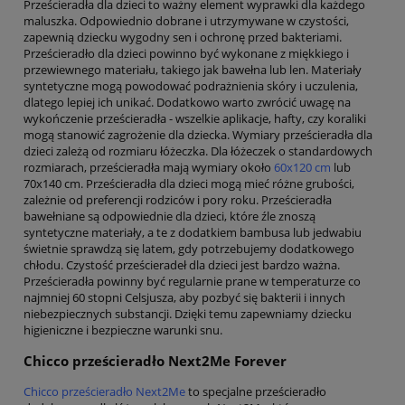
Prześcieradła dla dzieci to ważny element wyprawki dla każdego
maluszka. Odpowiednio dobrane i utrzymywane w czystości,
zapewnią dziecku wygodny sen i ochronę przed bakteriami.
Prześcieradło dla dzieci powinno być wykonane z miękkiego i
przewiewnego materiału, takiego jak bawełna lub len. Materiały
syntetyczne mogą powodować podrażnienia skóry i uczulenia,
dlatego lepiej ich unikać. Dodatkowo warto zwrócić uwagę na
wykończenie prześcieradła - wszelkie aplikacje, hafty, czy koraliki
mogą stanowić zagrożenie dla dziecka. Wymiary prześcieradła dla
dzieci zależą od rozmiaru łóżeczka. Dla łóżeczek o standardowych
rozmiarach, prześcieradła mają wymiary około
60x120 cm
lub
70x140 cm. Prześcieradła dla dzieci mogą mieć różne grubości,
zależnie od preferencji rodziców i pory roku. Prześcieradła
bawełniane są odpowiednie dla dzieci, które źle znoszą
syntetyczne materiały, a te z dodatkiem bambusa lub jedwabiu
świetnie sprawdzą się latem, gdy potrzebujemy dodatkowego
chłodu. Czystość prześcieradeł dla dzieci jest bardzo ważna.
Prześcieradła powinny być regularnie prane w temperaturze co
najmniej 60 stopni Celsjusza, aby pozbyć się bakterii i innych
niebezpiecznych substancji. Dzięki temu zapewniamy dziecku
higieniczne i bezpieczne warunki snu.
Chicco prześcieradło Next2Me Forever
Chicco prześcieradło Next2Me
to specjalne prześcieradło