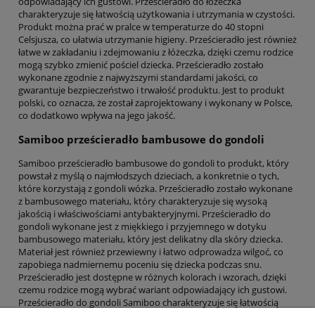
odpowiadający ich gustowi. Prześcieradło do łóżeczka
charakteryzuje się łatwością użytkowania i utrzymania w czystości.
Produkt można prać w pralce w temperaturze do 40 stopni
Celsjusza, co ułatwia utrzymanie higieny. Prześcieradło jest również
łatwe w zakładaniu i zdejmowaniu z łóżeczka, dzięki czemu rodzice
mogą szybko zmienić pościel dziecka. Prześcieradło zostało
wykonane zgodnie z najwyższymi standardami jakości, co
gwarantuje bezpieczeństwo i trwałość produktu. Jest to produkt
polski, co oznacza, że został zaprojektowany i wykonany w Polsce,
co dodatkowo wpływa na jego jakość.
Samiboo prześcieradło bambusowe do gondoli
Samiboo prześcieradło bambusowe do gondoli to produkt, który
powstał z myślą o najmłodszych dzieciach, a konkretnie o tych,
które korzystają z gondoli wózka. Prześcieradło zostało wykonane
z bambusowego materiału, który charakteryzuje się wysoką
jakością i właściwościami antybakteryjnymi. Prześcieradło do
gondoli wykonane jest z miękkiego i przyjemnego w dotyku
bambusowego materiału, który jest delikatny dla skóry dziecka.
Materiał jest również przewiewny i łatwo odprowadza wilgoć, co
zapobiega nadmiernemu poceniu się dziecka podczas snu.
Prześcieradło jest dostępne w różnych kolorach i wzorach, dzięki
czemu rodzice mogą wybrać wariant odpowiadający ich gustowi.
Prześcieradło do gondoli Samiboo charakteryzuje się łatwością