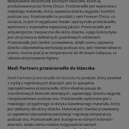
dedykowane dla łóżeczek bocznych Next2Me, które są
produkowane przez firmę Chicco. Prześcieradło jest wykonane z
miękkiego materiału, który zapewnia dziecku wygodę i komfort
podczas snu. Prześcieradło to produkt z serii Forever Chicco, co
oznacza, że jest to wyjątkowo trwałe i wytrzymałe prześcieradło,
wykonane z materiałów najwyższej jakości. Prześcieradło jest
antyalergiczne i bezpieczne dla skóry dziecka, a jego kolorystyka
jest utrzymana w delikatnych, pastelowych odcieniach.
Prześcieradło jest cienkie i przewiewne, dzięki czemu zapewnia
dziecku odpowiednią wentylację podczas snu. Jest również łatwe w
praniu, można prać je w temperaturze do 40 stopni Celsjusza, co
ułatwia utrzymywanie higieny.
Medi Partners prześcieradło do łóżeczka
Medi Partners prześcieradło do łóżeczka
to produkt, który powstał
z myślą o najmłodszych dzieciach. Jest to specjalnie
zaprojektowane prześcieradło, które idealnie pasuje do
standardowych łóżeczek dziecięcych, zapewniając dziecku wygodę
i bezpieczeństwo podczas snu. Prześcieradło wykonane jest z
miękkiego i przyjemnego w dotyku bawełnianego materiału, który
jest delikatny dla skóry dziecka. Materiał jest również przewiewny,
co zapewnia odpowiednią wentylację i regulację temperatury
podczas snu. Prześcieradło jest dostępne w różnych kolorach i
wzorach, dzięki czemu rodzice mogą wybrać wariant