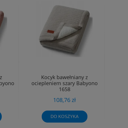
z
Kocyk bawełniany z
abyono
ociepleniem szary Babyono
1658
108,76 zł
DO KOSZYKA