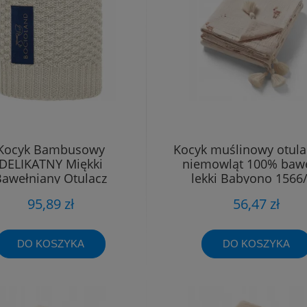
Kocyk Bambusowy
Kocyk muślinowy otula
DELIKATNY Miękki
niemowląt 100% baw
Bawełniany Otulacz
lekki Babyono 1566
mowlęcy Bocioland Ro
95,89 zł
56,47 zł
DO KOSZYKA
DO KOSZYKA