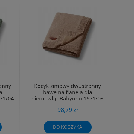
onny
Kocyk zimowy dwustronny
a
bawełna flanela dla
71/04
niemowląt Babyono 1671/03
brąz
98,79 zł
DO KOSZYKA