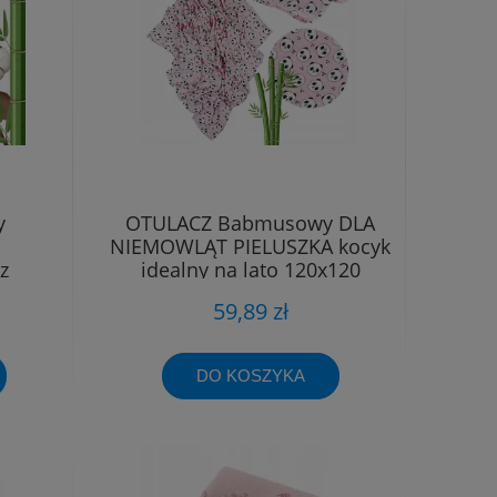
y
OTULACZ Babmusowy DLA
i
NIEMOWLĄT PIELUSZKA kocyk
z
idealny na lato 120x120
s
59,89 zł
DO KOSZYKA