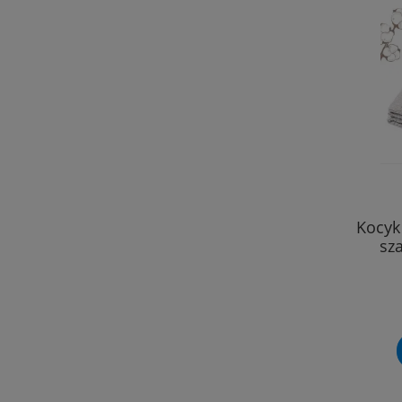
Kocyk
sz