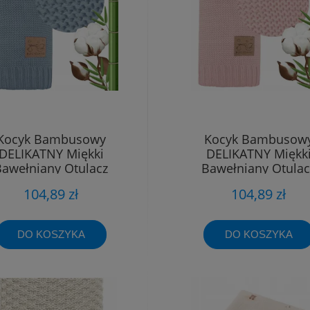
Kocyk Bambusowy
Kocyk Bambusow
DELIKATNY Miękki
DELIKATNY Miękk
Bawełniany Otulacz
Bawełniany Otulac
Niemowlęcy Paris
Niemowlęcy Pari
104,89 zł
104,89 zł
DO KOSZYKA
DO KOSZYKA