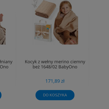
łniany
Kocyk z wełny merino ciemny
yOno
beż 1648/02 BabyOno
171,89 zł
DO KOSZYKA