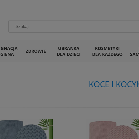
ĘGNACJA
UBRANKA
KOSMETYKI
ZDROWIE
IGIENA
DLA DZIECI
DLA KAŻDEGO
SA
KOCE I KOCY