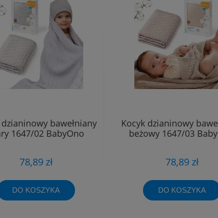
 dzianinowy bawełniany
Kocyk dzianinowy bawe
ary 1647/02 BabyOno
beżowy 1647/03 Bab
78,89 zł
78,89 zł
DO KOSZYKA
DO KOSZYKA