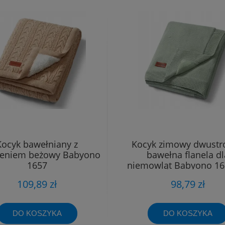
Kocyk bawełniany z
Kocyk zimowy dwustr
leniem beżowy Babyono
bawełna flanela dl
1657
niemowląt Babyono 16
szałw
109,89 zł
98,79 zł
DO KOSZYKA
DO KOSZYKA