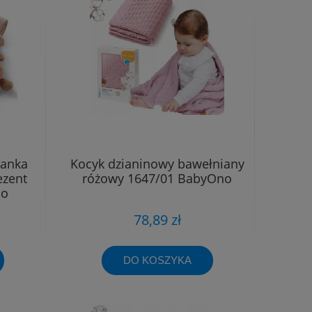
lanka
Kocyk dzianinowy bawełniany
ezent
różowy 1647/01 BabyOno
no
78,89 zł
DO KOSZYKA