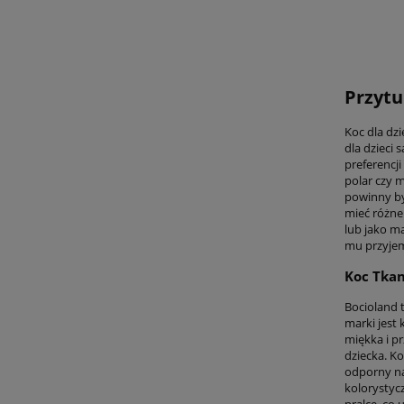
Przytu
Koc dla dz
dla dzieci
preferencji
polar czy 
powinny by
mieć różne
lub jako ma
mu przyje
Koc Tka
Bocioland 
marki jest
miękka i pr
dziecka. K
odporny na 
kolorystyc