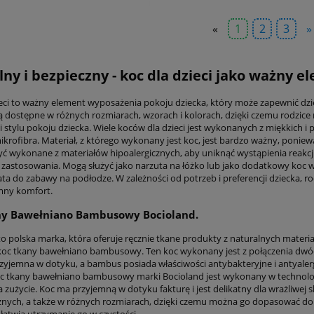
«
1
2
3
»
lny i bezpieczny - koc dla dzieci jako ważny 
ieci to ważny element wyposażenia pokoju dziecka, który może zapewnić dzi
 są dostępne w różnych rozmiarach, wzorach i kolorach, dzięki czemu rodzic
 i stylu pokoju dziecka. Wiele koców dla dzieci jest wykonanych z miękkich i
mikrofibra. Materiał, z którego wykonany jest koc, jest bardzo ważny, ponie
ć wykonane z materiałów hipoalergicznych, aby uniknąć wystąpienia reakcji a
 zastosowania. Mogą służyć jako narzuta na łóżko lub jako dodatkowy koc w
ta do zabawy na podłodze. W zależności od potrzeb i preferencji dziecka, r
mny komfort.
ny Bawełniano Bambusowy Bocioland.
to polska marka, która oferuje ręcznie tkane produkty z naturalnych materi
 koc tkany bawełniano bambusowy. Ten koc wykonany jest z połączenia dwóc
zyjemna w dotyku, a bambus posiada właściwości antybakteryjne i antyalergic
oc tkany bawełniano bambusowy marki Bocioland jest wykonany w technologii 
zużycie. Koc ma przyjemną w dotyku fakturę i jest delikatny dla wrażliwej 
znych, a także w różnych rozmiarach, dzięki czemu można go dopasować do 