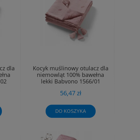
cz dla
Kocyk muślinowy otulacz dla
ełna
niemowląt 100% bawełna
/02
lekki Babyono 1566/01
56,47 zł
DO KOSZYKA