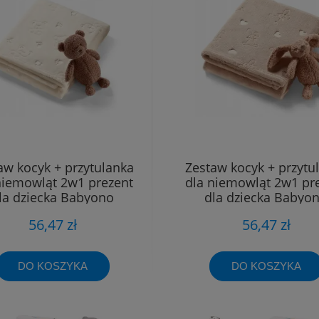
aw kocyk + przytulanka
Zestaw kocyk + przytu
niemowląt 2w1 prezent
dla niemowląt 2w1 pr
la dziecka Babyono
dla dziecka Babyo
56,47 zł
56,47 zł
DO KOSZYKA
DO KOSZYKA