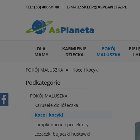
TEL:
(33) 486 91 40
| E-MAIL:
SKLEP@ASPLANETA.PL
DLA
KARMIENIE
POKÓJ
PIEL
MAMY
DZIECKA
MALUSZKA
I H
»
POKÓJ MALUSZKA
Koce i kocyki
ARTYKUŁY DLA ZWIERZĄT
Podkategorie
POKÓJ MALUSZKA
Karuzele do łóżeczka
Koce i kocyki
Lampki nocne i projektory
Leżaczki bujaczki huśtawki