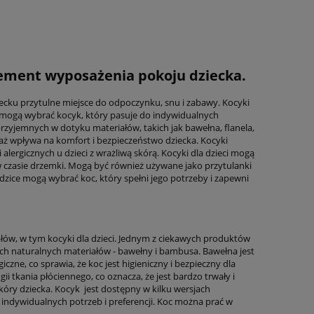
element wyposażenia pokoju dziecka.
ecku przytulne miejsce do odpoczynku, snu i zabawy. Kocyki
e mogą wybrać kocyk, który pasuje do indywidualnych
 przyjemnych w dotyku materiałów, takich jak bawełna, flanela,
waż wpływa na komfort i bezpieczeństwo dziecka. Kocyki
lergicznych u dzieci z wrażliwą skórą. Kocyki dla dzieci mogą
 czasie drzemki. Mogą być również używane jako przytulanki
odzice mogą wybrać koc, który spełni jego potrzeby i zapewni
ałów, w tym kocyki dla dzieci. Jednym z ciekawych produktów
h naturalnych materiałów - bawełny i bambusa. Bawełna jest
zne, co sprawia, że koc jest higieniczny i bezpieczny dla
tkania płóciennego, co oznacza, że jest bardzo trwały i
skóry dziecka. Kocyk jest dostępny w kilku wersjach
indywidualnych potrzeb i preferencji. Koc można prać w