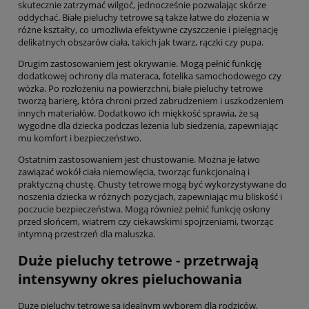
skutecznie zatrzymać wilgoć, jednocześnie pozwalając skórze
oddychać. Białe pieluchy tetrowe są także łatwe do złożenia w
różne kształty, co umożliwia efektywne czyszczenie i pielęgnację
delikatnych obszarów ciała, takich jak twarz, rączki czy pupa.
Drugim zastosowaniem jest okrywanie. Mogą pełnić funkcję
dodatkowej ochrony dla materaca, fotelika samochodowego czy
wózka. Po rozłożeniu na powierzchni, białe pieluchy tetrowe
tworzą barierę, która chroni przed zabrudzeniem i uszkodzeniem
innych materiałów. Dodatkowo ich miękkość sprawia, że są
wygodne dla dziecka podczas leżenia lub siedzenia, zapewniając
mu komfort i bezpieczeństwo.
Ostatnim zastosowaniem jest chustowanie. Można je łatwo
zawiązać wokół ciała niemowlęcia, tworząc funkcjonalną i
praktyczną chustę. Chusty tetrowe mogą być wykorzystywane do
noszenia dziecka w różnych pozycjach, zapewniając mu bliskość i
poczucie bezpieczeństwa. Mogą również pełnić funkcję osłony
przed słońcem, wiatrem czy ciekawskimi spojrzeniami, tworząc
intymną przestrzeń dla maluszka.
Duże pieluchy tetrowe - przetrwają
intensywny okres pieluchowania
Duże pieluchy tetrowe są idealnym wyborem dla rodziców,