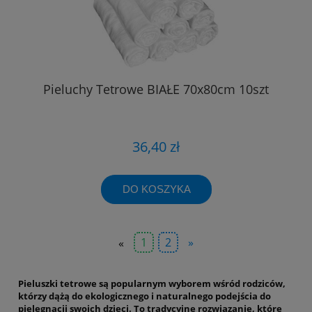
Pieluchy Tetrowe BIAŁE 70x80cm 10szt
36,40 zł
DO KOSZYKA
«
1
2
»
Pieluszki tetrowe są popularnym wyborem wśród rodziców,
którzy dążą do ekologicznego i naturalnego podejścia do
pielęgnacji swoich dzieci. To tradycyjne rozwiązanie, które