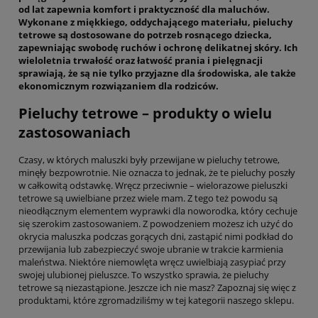
od lat zapewnia komfort i praktyczność dla maluchów.
Wykonane z miękkiego, oddychającego materiału, pieluchy
tetrowe są dostosowane do potrzeb rosnącego dziecka,
zapewniając swobodę ruchów i ochronę delikatnej skóry. Ich
wieloletnia trwałość oraz łatwość prania i pielęgnacji
sprawiają, że są nie tylko przyjazne dla środowiska, ale także
ekonomicznym rozwiązaniem dla rodziców.
Pieluchy tetrowe – produkty o wielu
zastosowaniach
Czasy, w których maluszki były przewijane w pieluchy tetrowe,
minęły bezpowrotnie. Nie oznacza to jednak, że te pieluchy poszły
w całkowitą odstawkę. Wręcz przeciwnie – wielorazowe pieluszki
tetrowe są uwielbiane przez wiele mam. Z tego też powodu są
nieodłącznym elementem wyprawki dla noworodka, który cechuje
się szerokim zastosowaniem. Z powodzeniem możesz ich użyć do
okrycia maluszka podczas gorących dni, zastąpić nimi podkład do
przewijania lub zabezpieczyć swoje ubranie w trakcie karmienia
maleństwa. Niektóre niemowlęta wręcz uwielbiają zasypiać przy
swojej ulubionej pieluszce. To wszystko sprawia, że pieluchy
tetrowe są niezastąpione. Jeszcze ich nie masz? Zapoznaj się więc z
produktami, które zgromadziliśmy w tej kategorii naszego sklepu.