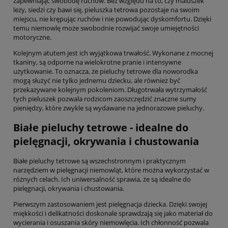
zapewniając swobodę ruchów. Bez względu na to, czy maluszek
leży, siedzi czy bawi się, pieluszka tetrowa pozostaje na swoim
miejscu, nie krępując ruchów i nie powodując dyskomfortu. Dzięki
temu niemowlę może swobodnie rozwijać swoje umiejętności
motoryczne.
Kolejnym atutem jest ich wyjątkowa trwałość. Wykonane z mocnej
tkaniny, są odporne na wielokrotne pranie i intensywne
użytkowanie. To oznacza, że pieluchy tetrowe dla noworodka
mogą służyć nie tylko jednemu dziecku, ale również być
przekazywane kolejnym pokoleniom. Długotrwała wytrzymałość
tych pieluszek pozwala rodzicom zaoszczędzić znaczne sumy
pieniędzy, które zwykle są wydawane na jednorazowe pieluchy.
Białe pieluchy tetrowe - idealne do
pielęgnacji, okrywania i chustowania
Białe pieluchy tetrowe są wszechstronnym i praktycznym
narzędziem w pielęgnacji niemowląt, które można wykorzystać w
różnych celach. Ich uniwersalność sprawia, że są idealne do
pielęgnacji, okrywania i chustowania.
Pierwszym zastosowaniem jest pielęgnacja dziecka. Dzięki swojej
miękkości i delikatności doskonale sprawdzają się jako materiał do
wycierania i osuszania skóry niemowlęcia. Ich chłonność pozwala