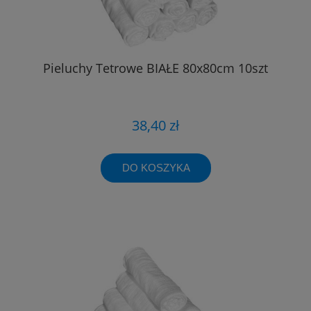
Pieluchy Tetrowe BIAŁE 80x80cm 10szt
38,40 zł
DO KOSZYKA