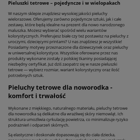
Pieluszki tetrowe – pojedyncze i w wielopakach
W naszym sklepie znajdziesz wysokiej jakości pieluchy
wielorazowe. Oferujemy zarówno pojedyncze sztuki, jak i całe
zestawy, które będą idealne na prezent dla nowo narodzonego
maluszka. Możesz wybierać spośród wielu wariantów
kolorystycznych. Preferujesz białe czy też postawisz na pieluchy z
uroczymi, dziecięcymi printami? U nas znajdziesz je wszystkie!
Posiadamy motywy przeznaczone dla dziewczynek oraz pieluchy
w uniwersalnej kolorystyce. Wszystkie oferowane przez nas
produkty wykonane zostały z polskiej tkaniny posiadającej
niezbędny certyfikat. Już dziś zaopatrz się w nasze pieluszki
tetrowe — wybierz rozmiar, wariant kolorystyczny oraz ilość
potrzebnych sztuk.
Pieluchy tetrowe dla noworodka -
komfort i trwałość
Wykonane z miękkiego, naturalnego materiału, pieluchy tetrowe
dla noworodka są delikatne dla wrażliwej skóry niemowląt. Ich
struktura umożliwia cyrkulację powietrza, co minimalizuje ryzyko
podrażnień i odparzeń skórnych.
Są elastyczne i doskonale dopasowują się do ciała dziecka,