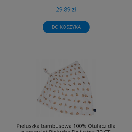
29,89 zł
DO KOSZYKA
Pieluszka bambusowa 100% Otulacz dla
niemowląt Pielucha Delikatna 75x75