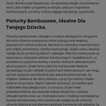
dzieci. Bambus jest bezpieczny, nie wywołuje alergii i nie podrażnia
skory. Jest miękki i przyjemny w dotyku. Jednym z wyrobów
bambusowych, po który rodzice sięgają najczęściej, są pieluszki.
Pieluchy Bambusowe, Idealne Dla
Twojego Dziecka.
Pieluchy bambusowe i ulewajki to kolejne ekologiczne i przyjazne
dla skóry dziecka rozwiązania, które zyskują coraz większą
popularność wśród rodziców. Bambus to naturalny materiał, który
jest miękki, przewiewny i bardzo wytrzymały, dzięki czemu idealnie
nadaje się do produkcji pieluch i ulewajek. Pieluchy bambusowe są
wykonane z mieszanki włókien bambusowych i bawełnianych, co
pozwala na uzyskanie tkaniny o bardzo dobrych właściwościach
absorpcyjnych. Dzięki temu pieluchy bambusowe świetnie
sprawdzają się jako wkładki w pieluchach wielorazowych, ale mogą
być też używane samodzielnie jako pieluchy jednorazowe. Są
miękkie i delikatne dla skóry dziecka, a przy tym bardzo trwałe i
łatwe w utrzymaniu. Warto również zaznaczyć, że bambus jest
materiałem hipoalergicznym, co oznacza, że jest mało
prawdopodobne, aby wywołał reakcje alergiczne u dziecka.
Ulewajki bambusowe są z kolei wykonane z miękkiej i przewiewnej
tkaniny bambusowej, która doskonale nadaje się do ochrony
ubrania dziecka przed plamami podczas karmienia lub jedzenia. Są