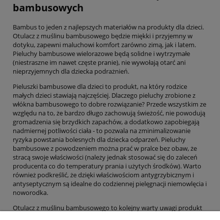
bambusowych
Bambus to jeden z najlepszych materiałów na produkty dla dzieci.
Otulacz z muślinu bambusowego będzie miękki i przyjemny w
dotyku, zapewni maluchowi komfort zarówno zimą, jak i latem.
Pieluchy bambusowe wielorazowe będą solidne i wytrzymałe
(niestraszne im nawet częste pranie), nie wywołają otarć ani
nieprzyjemnych dla dziecka podrażnień.
Pieluszki bambusowe dla dzieci to produkt, na który rodzice
małych dzieci stawiają najczęściej. Dlaczego pieluchy zrobione z
włókna bambusowego to dobre rozwiązanie? Przede wszystkim ze
względu na to, że bardzo długo zachowują świeżość, nie powodują
gromadzenia się brzydkich zapachów, a dodatkowo zapobiegają
nadmiernej potliwości ciała - to pozwala na zminimalizowanie
ryzyka powstania bolesnych dla dziecka odparzeń. Pieluchy
bambusowe z powodzeniem można prać w pralce bez obaw, że
stracą swoje właściwości (należy jednak stosować się do zaleceń
producenta co do temperatury prania i użytych środków). Warto
również podkreślić, że dzięki właściwościom antygrzybicznym i
antyseptycznym są idealne do codziennej pielęgnacji niemowlęcia i
noworodka.
Otulacz z muślinu bambusowego to kolejny warty uwagi produkt
dla dzieci. Jest na tyle uniwersalny, że można stosować go