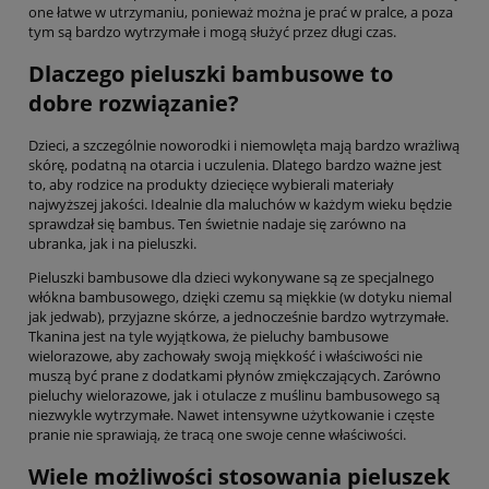
one łatwe w utrzymaniu, ponieważ można je prać w pralce, a poza
tym są bardzo wytrzymałe i mogą służyć przez długi czas.
Dlaczego pieluszki bambusowe to
dobre rozwiązanie?
Dzieci, a szczególnie noworodki i niemowlęta mają bardzo wrażliwą
skórę, podatną na otarcia i uczulenia. Dlatego bardzo ważne jest
to, aby rodzice na produkty dziecięce wybierali materiały
najwyższej jakości. Idealnie dla maluchów w każdym wieku będzie
sprawdzał się bambus. Ten świetnie nadaje się zarówno na
ubranka, jak i na pieluszki.
Pieluszki bambusowe dla dzieci wykonywane są ze specjalnego
włókna bambusowego, dzięki czemu są miękkie (w dotyku niemal
jak jedwab), przyjazne skórze, a jednocześnie bardzo wytrzymałe.
Tkanina jest na tyle wyjątkowa, że pieluchy bambusowe
wielorazowe, aby zachowały swoją miękkość i właściwości nie
muszą być prane z dodatkami płynów zmiękczających. Zarówno
pieluchy wielorazowe, jak i otulacze z muślinu bambusowego są
niezwykle wytrzymałe. Nawet intensywne użytkowanie i częste
pranie nie sprawiają, że tracą one swoje cenne właściwości.
Wiele możliwości stosowania pieluszek