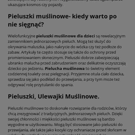
ukazujące kosmos czy pojazdy.
Pieluszki muślinowe- kiedy warto po
nie sięgnąć?
Wielofunkcyjne
pieluszki muślinowe dla dzieci
są rewelacyjnym
zamiennikiem jednorazowych pieluch. Mogą też służyć do
okrywania maluszka, jako nakrycie do wózka czy też podłoże do
zabaw. Artykuły te często stosuje się także do ochrony przed
promieniowaniem słonecznym. Pieluszki dobrze zabezpieczają
ubranko malucha przed zabrudzeniem oraz delikatnie oczyszczają
dziecko po jedzeniu.
Pielucha muślinowa
to świetny element
codziennej toalety oraz pielęgnacji. Przyjemne otula ciało dziecka,
sprawdza się jako podkład do przewijania, a przy tym może też
odgrywać rolę przytulanki do spania.
Pieluszki, Ulewajki Muślinowe.
Pieluszki muślinowe to doskonałe rozwiązanie dla rodziców, którzy
chcą zrezygnować z tradycyjnych, jednorazowych pieluch. Dzięki
swojej chłonności i miękkości pieluszki muślinowe są bardzo
wygodne w użytkowaniu. Mogą być stosowane jako pieluszki do
przewijania, ale także jako kocyki czy ochraniacze przed słońcem w