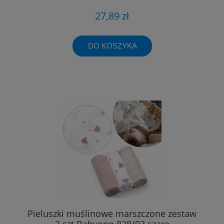
27,89 zł
DO KOSZYKA
Pieluszki muślinowe marszczone zestaw
3 szt Babyono 828/03 szare