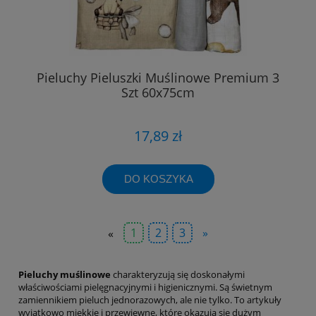
Pieluchy Pieluszki Muślinowe Premium 3
Szt 60x75cm
17,89 zł
DO KOSZYKA
«
1
2
3
»
Pieluchy muślinowe
charakteryzują się doskonałymi
właściwościami pielęgnacyjnymi i higienicznymi. Są świetnym
zamiennikiem pieluch jednorazowych, ale nie tylko. To artykuły
wyjątkowo miękkie i przewiewne, które okazują się dużym