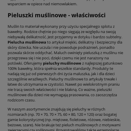
wsparciem w opiece nad niemowlakiem.
Pieluszki muślinowe - właściwości
Muślin to materiał wykonany przy użyciu specjalnego splotu z
bawełny. Rodzice chętnie po niego sięgają ze względu na swoją
niebywałą delikatność. Jest przyjemny w dotyku i bardzo subtelny.
Pielucha muślinowa
to artykuł miękki, delikatny i bezpieczny dla
skóry dziecka. Nie uczula i nie powoduje podrażnień, ponadto
pozwala skórze oddychać. Maluch owinięty pieluszką z muślinu nie
przegrzewa się i nie poci, dzięki czemu nie jest narażony na
potówki. Oferujemy
pieluchy muślinowe
z najlepszej gatunkowo
100% bawełny, która spełnia wszelkie standardy. Produkty te
nadają się już od pierwszych dni życia maluszka, jak i dla dzieci
szczególnie wrażliwych. Pieluchy muślinowe to artykuły trwałe i
łatwe do utrzymania w czystości. Nawet po wielokrotnym praniu
nie tracą swoich właściwości i nie blakną. Co ważne, pieluszki
muślinowe dla dzieci nie wymagają prasowania, co zaoszczędza
rodzicom czasu.
W naszym asortymencie znajdują się pieluchy w różnych
rozmiarach (np. 70 × 70, 70 × 75, 60 × 80, 120 × 120) oraz bogatej
gamie kolorystycznej (np. miętowe, fioletowe, różowe, niebieskie,
beżowe, szare). Nie brakuje też pieluch muślinowych z motywami
zwierzęcymi czy roślinnymi. Przygotowaliśmy także egzemplarze