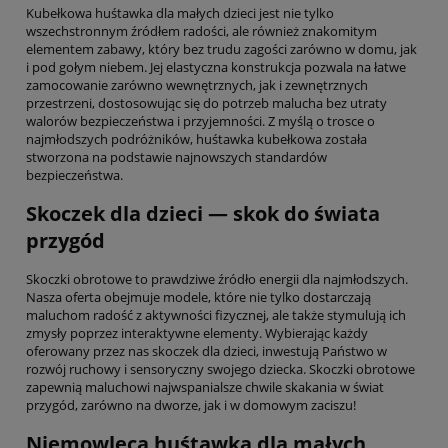
Kubełkowa huśtawka dla małych dzieci jest nie tylko
wszechstronnym źródłem radości, ale również znakomitym
elementem zabawy, który bez trudu zagości zarówno w domu, jak
i pod gołym niebem. Jej elastyczna konstrukcja pozwala na łatwe
zamocowanie zarówno wewnętrznych, jak i zewnętrznych
przestrzeni, dostosowując się do potrzeb malucha bez utraty
walorów bezpieczeństwa i przyjemności. Z myślą o trosce o
najmłodszych podróżników, huśtawka kubełkowa została
stworzona na podstawie najnowszych standardów
bezpieczeństwa.
Skoczek dla dzieci — skok do świata
przygód
Skoczki obrotowe to prawdziwe źródło energii dla najmłodszych.
Nasza oferta obejmuje modele, które nie tylko dostarczają
maluchom radość z aktywności fizycznej, ale także stymulują ich
zmysły poprzez interaktywne elementy. Wybierając każdy
oferowany przez nas skoczek dla dzieci, inwestują Państwo w
rozwój ruchowy i sensoryczny swojego dziecka. Skoczki obrotowe
zapewnią maluchowi najwspanialsze chwile skakania w świat
przygód, zarówno na dworze, jak i w domowym zaciszu!
Niemowlęca huśtawka dla małych