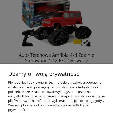
Auto Terenowe Amfibia 4x4 Zdalnie
Sterowane 1:12 R/C Czerwone
Dbamy o Twoją prywatność
251,00 zł
Pliki cookies i pokrewne im technologie umożliwiają poprawne
działanie strony i pomagają nam dostosować ofertę do Twoich
DO KOSZYKA
potrzeb. Możesz zaakceptować wykorzystanie przez nas
wszystkich tych plików i przejść do sklepu lub dostosować użycie
plików do swoich preferencji, wybierając opcję "Dostosuj zgody".
Więcej o plikach cookies przeczytasz w naszej Polityce
prywatności.
Przydatne linki