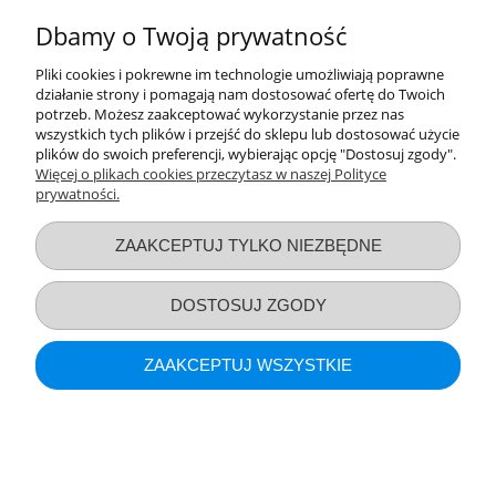
Dbamy o Twoją prywatność
Pliki cookies i pokrewne im technologie umożliwiają poprawne
działanie strony i pomagają nam dostosować ofertę do Twoich
Nie znaleziono produktów spełniających podane kryteria.
potrzeb. Możesz zaakceptować wykorzystanie przez nas
wszystkich tych plików i przejść do sklepu lub dostosować użycie
plików do swoich preferencji, wybierając opcję "Dostosuj zgody".
Przydatne linki
Więcej o plikach cookies przeczytasz w naszej Polityce
prywatności.
Warunki zakupów
ZAAKCEPTUJ TYLKO NIEZBĘDNE
Moje konto
DOSTOSUJ ZGODY
Informacje o sklepie
ZAAKCEPTUJ WSZYSTKIE
POKAŻ PEŁNĄ WERSJĘ STRONY
Sklep internetowy Shoper.pl